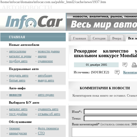
/home/infocar/domains/infocar.com.ua/public_html2/cache/news/1937.htm
АВТОНОВОСТИ
ГЛАВНАЯ
Главная
Сегодня
Вчера
Вся л
Новые автомобили
Рекордное количество 
»
автосалоны
»
новости рынка
школьном конкурсе Mondialo
»
каталог и цены
»
акции
»
подбор авто
»
сравнение
01 декабря 2005
Подержанные авто
Источник:
{SOURCE2}
Комента
»
продать авто
»
автобазар
»
битые авто
»
выкуп авто
Авто-инфо
КОММЕНТАРИИ К НОВОСТИ
»
новости
»
авто-право
Коментариев пока никто не оставил. Стань
Выбираем Б/У авто
»
каталог авто
»
сравнить авто
Имя*:
»
тест-драйвы
»
отзывы об авто
Тема:
Обслуживание
Ваш коментарий*
(осталось символов:
300
»
тюнинг
»
фото тюнинга
»
шины/диски
»
СТО