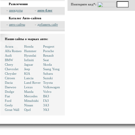
Развлечения
Повторите код*:
»
анекдоты
»
авто-блог
Каталог Авто-сайтов
»
авто-сайты
»
добавить сайт
Наши сайты о марках авто:
Acura
Honda
Peugeot
Alfa Romeo
Hummer
Porsche
Audi
Hyundai
Renault
BMW
Infiniti
Seat
Chery
Jaguar
Skoda
Chevrolet
Jeep
Ssang Yong
Chrysler
KIA
Subaru
Citroen
Lancia
Suzuki
Dacia
Land Rover
Toyota
Daewoo
Lexus
Volkswagen
Dodge
Mazda
Volvo
Fiat
Mercedes
ВАЗ
Ford
Mitsubishi
ГАЗ
Geely
Nissan
ЗАЗ
Great Wall
Opel
УАЗ