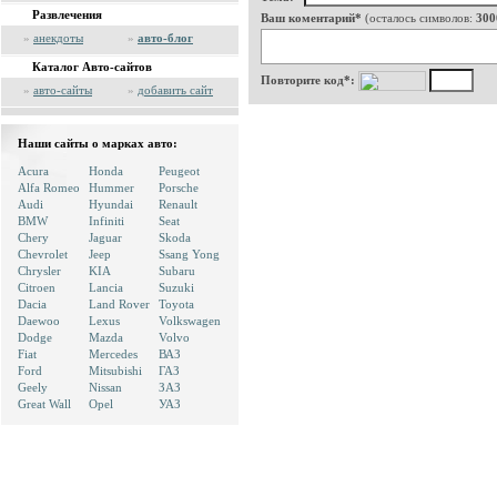
Развлечения
Ваш коментарий*
(осталось символов:
300
»
анекдоты
»
авто-блог
Каталог Авто-сайтов
Повторите код*:
»
авто-сайты
»
добавить сайт
Наши сайты о марках авто:
Acura
Honda
Peugeot
Alfa Romeo
Hummer
Porsche
Audi
Hyundai
Renault
BMW
Infiniti
Seat
Chery
Jaguar
Skoda
Chevrolet
Jeep
Ssang Yong
Chrysler
KIA
Subaru
Citroen
Lancia
Suzuki
Dacia
Land Rover
Toyota
Daewoo
Lexus
Volkswagen
Dodge
Mazda
Volvo
Fiat
Mercedes
ВАЗ
Ford
Mitsubishi
ГАЗ
Geely
Nissan
ЗАЗ
Great Wall
Opel
УАЗ