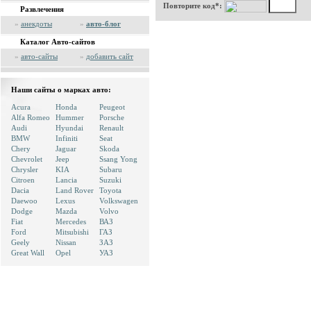
Повторите код*:
Развлечения
»
анекдоты
»
авто-блог
Каталог Авто-сайтов
»
авто-сайты
»
добавить сайт
Наши сайты о марках авто:
Acura
Honda
Peugeot
Alfa Romeo
Hummer
Porsche
Audi
Hyundai
Renault
BMW
Infiniti
Seat
Chery
Jaguar
Skoda
Chevrolet
Jeep
Ssang Yong
Chrysler
KIA
Subaru
Citroen
Lancia
Suzuki
Dacia
Land Rover
Toyota
Daewoo
Lexus
Volkswagen
Dodge
Mazda
Volvo
Fiat
Mercedes
ВАЗ
Ford
Mitsubishi
ГАЗ
Geely
Nissan
ЗАЗ
Great Wall
Opel
УАЗ