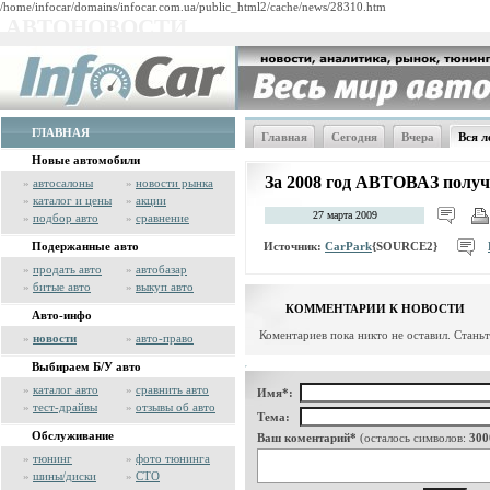
/home/infocar/domains/infocar.com.ua/public_html2/cache/news/28310.htm
АВТОНОВОСТИ
ГЛАВНАЯ
Главная
Сегодня
Вчера
Вся л
Новые автомобили
За 2008 год АВТОВАЗ получ
»
автосалоны
»
новости рынка
»
каталог и цены
»
акции
27 марта 2009
»
подбор авто
»
сравнение
Источник:
CarPark
{SOURCE2}
Подержанные авто
»
продать авто
»
автобазар
»
битые авто
»
выкуп авто
КОММЕНТАРИИ К НОВОСТИ
Авто-инфо
Коментариев пока никто не оставил. Стань
»
новости
»
авто-право
Выбираем Б/У авто
»
каталог авто
»
сравнить авто
Имя*:
»
тест-драйвы
»
отзывы об авто
Тема:
Обслуживание
Ваш коментарий*
(осталось символов:
300
»
тюнинг
»
фото тюнинга
»
шины/диски
»
СТО