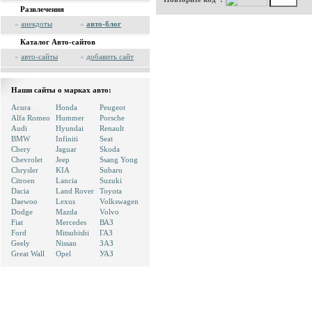
Развлечения
»
анекдоты
»
авто-блог
Каталог Авто-сайтов
»
авто-сайты
»
добавить сайт
Наши сайты о марках авто:
Acura
Honda
Peugeot
Alfa Romeo
Hummer
Porsche
Audi
Hyundai
Renault
BMW
Infiniti
Seat
Chery
Jaguar
Skoda
Chevrolet
Jeep
Ssang Yong
Chrysler
KIA
Subaru
Citroen
Lancia
Suzuki
Dacia
Land Rover
Toyota
Daewoo
Lexus
Volkswagen
Dodge
Mazda
Volvo
Fiat
Mercedes
ВАЗ
Ford
Mitsubishi
ГАЗ
Geely
Nissan
ЗАЗ
Great Wall
Opel
УАЗ