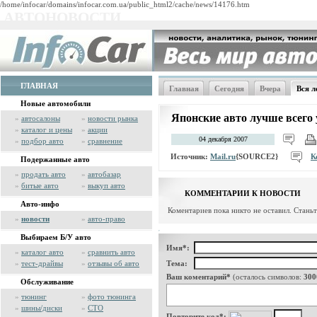
/home/infocar/domains/infocar.com.ua/public_html2/cache/news/14176.htm
АВТОНОВОСТИ
ГЛАВНАЯ
Главная
Сегодня
Вчера
Вся л
Новые автомобили
Японские авто лучше всего
»
автосалоны
»
новости рынка
»
каталог и цены
»
акции
04 декабря 2007
»
подбор авто
»
сравнение
Источник:
Mail.ru
{SOURCE2}
К
Подержанные авто
»
продать авто
»
автобазар
»
битые авто
»
выкуп авто
КОММЕНТАРИИ К НОВОСТИ
Авто-инфо
Коментариев пока никто не оставил. Стань
»
новости
»
авто-право
Выбираем Б/У авто
Имя*:
»
каталог авто
»
сравнить авто
»
тест-драйвы
»
отзывы об авто
Тема:
Ваш коментарий*
(осталось символов:
300
Обслуживание
»
тюнинг
»
фото тюнинга
»
шины/диски
»
СТО
Повторите код*: