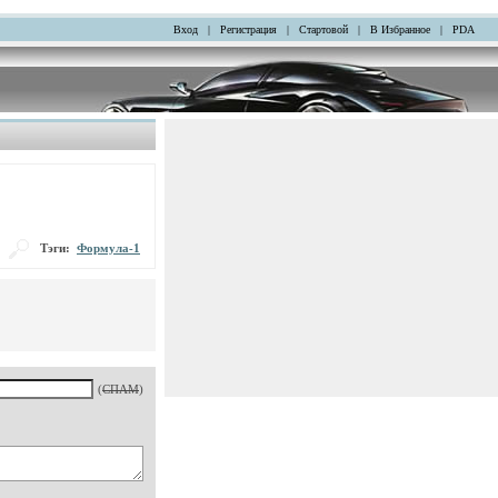
Вход
|
Регистрация
|
Стартовой
|
В Избранное
|
PDA
Тэги:
Формула-1
(
СПАМ
)