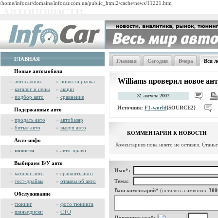
/home/infocar/domains/infocar.com.ua/public_html2/cache/news/11221.htm
АВТОНОВОСТИ
ГЛАВНАЯ
Главная
Сегодня
Вчера
Вся л
Новые автомобили
Williams проверил новое а
»
автосалоны
»
новости рынка
»
каталог и цены
»
акции
31 августа 2007
»
подбор авто
»
сравнение
Источник:
F1-world
{SOURCE2}
Подержанные авто
»
продать авто
»
автобазар
»
битые авто
»
выкуп авто
КОММЕНТАРИИ К НОВОСТИ
Авто-инфо
Коментариев пока никто не оставил. Стань
»
новости
»
авто-право
Выбираем Б/У авто
Имя*:
»
каталог авто
»
сравнить авто
»
тест-драйвы
»
отзывы об авто
Тема:
Ваш коментарий*
(осталось символов:
300
Обслуживание
»
тюнинг
»
фото тюнинга
»
шины/диски
»
СТО
Повторите код*: