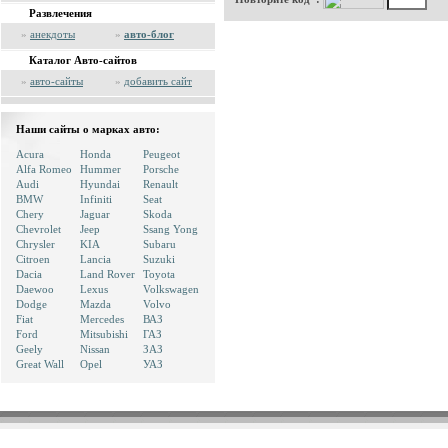
Развлечения
»
анекдоты
»
авто-блог
Каталог Авто-сайтов
»
авто-сайты
»
добавить сайт
Наши сайты о марках авто:
Acura
Honda
Peugeot
Alfa Romeo
Hummer
Porsche
Audi
Hyundai
Renault
BMW
Infiniti
Seat
Chery
Jaguar
Skoda
Chevrolet
Jeep
Ssang Yong
Chrysler
KIA
Subaru
Citroen
Lancia
Suzuki
Dacia
Land Rover
Toyota
Daewoo
Lexus
Volkswagen
Dodge
Mazda
Volvo
Fiat
Mercedes
ВАЗ
Ford
Mitsubishi
ГАЗ
Geely
Nissan
ЗАЗ
Great Wall
Opel
УАЗ