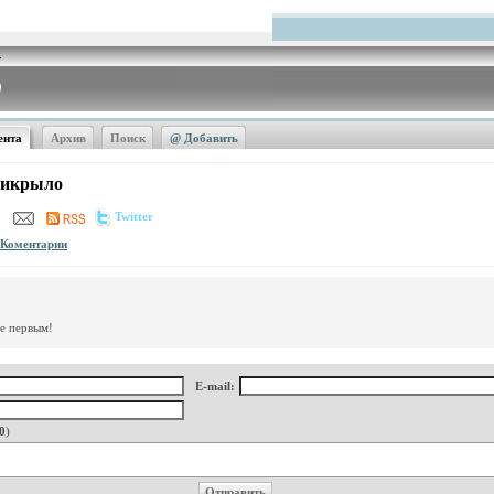
ента
Архив
Поиск
@ Добавить
нтикрыло
Twitter
Коментарии
те первым!
E-mail:
0
)