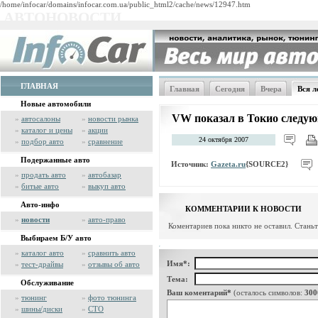
/home/infocar/domains/infocar.com.ua/public_html2/cache/news/12947.htm
АВТОНОВОСТИ
ГЛАВНАЯ
Главная
Сегодня
Вчера
Вся л
Новые автомобили
VW показал в Токио следу
»
автосалоны
»
новости рынка
»
каталог и цены
»
акции
24 октября 2007
»
подбор авто
»
сравнение
Подержанные авто
Источник:
Gazeta.ru
{SOURCE2}
»
продать авто
»
автобазар
»
битые авто
»
выкуп авто
Авто-инфо
КОММЕНТАРИИ К НОВОСТИ
»
новости
»
авто-право
Коментариев пока никто не оставил. Стань
Выбираем Б/У авто
»
каталог авто
»
сравнить авто
Имя*:
»
тест-драйвы
»
отзывы об авто
Тема:
Обслуживание
Ваш коментарий*
(осталось символов:
300
»
тюнинг
»
фото тюнинга
»
шины/диски
»
СТО