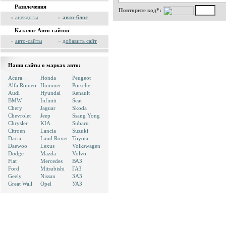
Развлечения
Повторите код*:
»
анекдоты
»
авто-блог
Каталог Авто-сайтов
»
авто-сайты
»
добавить сайт
Наши сайты о марках авто:
Acura
Honda
Peugeot
Alfa Romeo
Hummer
Porsche
Audi
Hyundai
Renault
BMW
Infiniti
Seat
Chery
Jaguar
Skoda
Chevrolet
Jeep
Ssang Yong
Chrysler
KIA
Subaru
Citroen
Lancia
Suzuki
Dacia
Land Rover
Toyota
Daewoo
Lexus
Volkswagen
Dodge
Mazda
Volvo
Fiat
Mercedes
ВАЗ
Ford
Mitsubishi
ГАЗ
Geely
Nissan
ЗАЗ
Great Wall
Opel
УАЗ