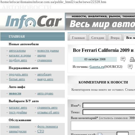
/home/infocar/domains/infocar.com.ua/public_html2/cache/news/22328.htm
АВТОНОВОСТИ
ГЛАВНАЯ
Главная
Сегодня
Вчера
Вся л
Новые автомобили
Все Ferrari California 2009 
»
автосалоны
»
новости рынка
»
каталог и цены
»
акции
03 октября 2008
»
подбор авто
»
сравнение
Источник:
Gazeta.ru
{SOURCE2}
Подержанные авто
»
продать авто
»
автобазар
»
битые авто
»
выкуп авто
КОММЕНТАРИИ К НОВОСТИ
Авто-инфо
Коментариев пока никто не оставил. Стань
»
новости
»
авто-право
Выбираем Б/У авто
Имя*:
»
каталог авто
»
сравнить авто
»
тест-драйвы
»
отзывы об авто
Тема:
Ваш коментарий*
(осталось символов:
300
Обслуживание
»
тюнинг
»
фото тюнинга
»
шины/диски
»
СТО
Повторите код*: