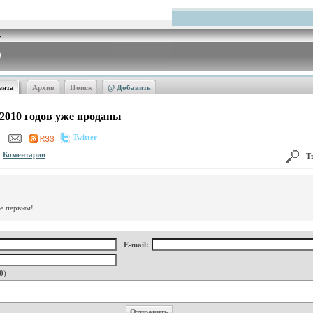
ента
Архив
Поиск
@ Добавить
и 2010 годов уже проданы
Twitter
Коментарии
Т
те первым!
E-mail:
0
)