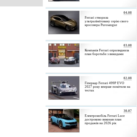
04.08
Ferrari створила
ультралімітовану серію свого
кросовера Purosangue
03.08
Компанія Ferrari оприлюднила
план боротьби з викидами
02.08
Гіперкар Ferrari 499P EVO
2027 року вперше помітили на
тестах
30.07
Електромобіль Ferrari Luce
достроково виконав план
продажів на 2026 рік