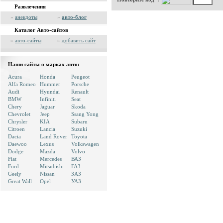
Развлечения
»
анекдоты
»
авто-блог
Каталог Авто-сайтов
»
авто-сайты
»
добавить сайт
Наши сайты о марках авто:
Acura
Honda
Peugeot
Alfa Romeo
Hummer
Porsche
Audi
Hyundai
Renault
BMW
Infiniti
Seat
Chery
Jaguar
Skoda
Chevrolet
Jeep
Ssang Yong
Chrysler
KIA
Subaru
Citroen
Lancia
Suzuki
Dacia
Land Rover
Toyota
Daewoo
Lexus
Volkswagen
Dodge
Mazda
Volvo
Fiat
Mercedes
ВАЗ
Ford
Mitsubishi
ГАЗ
Geely
Nissan
ЗАЗ
Great Wall
Opel
УАЗ