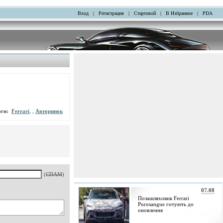
Вход
|
Регистрация
|
Стартовой
|
В Избранное
|
PDA
эги:
Ferrari
, ,
Авторинок
(
СПАМ
)
07.08
Позашляховик Ferrari
Purosangue готують до
оновлення