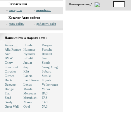
Развлечения
Повторите код*:
»
анекдоты
»
авто-блог
Каталог Авто-сайтов
»
авто-сайты
»
добавить сайт
Наши сайты о марках авто:
Acura
Honda
Peugeot
Alfa Romeo
Hummer
Porsche
Audi
Hyundai
Renault
BMW
Infiniti
Seat
Chery
Jaguar
Skoda
Chevrolet
Jeep
Ssang Yong
Chrysler
KIA
Subaru
Citroen
Lancia
Suzuki
Dacia
Land Rover
Toyota
Daewoo
Lexus
Volkswagen
Dodge
Mazda
Volvo
Fiat
Mercedes
ВАЗ
Ford
Mitsubishi
ГАЗ
Geely
Nissan
ЗАЗ
Great Wall
Opel
УАЗ