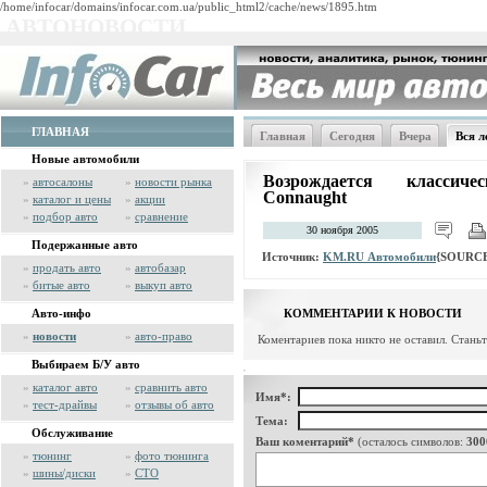
/home/infocar/domains/infocar.com.ua/public_html2/cache/news/1895.htm
АВТОНОВОСТИ
ГЛАВНАЯ
Главная
Сегодня
Вчера
Вся л
Новые автомобили
Возрождается классич
»
автосалоны
»
новости рынка
Connaught
»
каталог и цены
»
акции
»
подбор авто
»
сравнение
30 ноября 2005
Подержанные авто
Источник:
KM.RU Автомобили
{SOURCE
»
продать авто
»
автобазар
»
битые авто
»
выкуп авто
Авто-инфо
КОММЕНТАРИИ К НОВОСТИ
»
новости
»
авто-право
Коментариев пока никто не оставил. Стань
Выбираем Б/У авто
»
каталог авто
»
сравнить авто
Имя*:
»
тест-драйвы
»
отзывы об авто
Тема:
Обслуживание
Ваш коментарий*
(осталось символов:
300
»
тюнинг
»
фото тюнинга
»
шины/диски
»
СТО