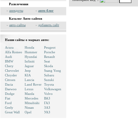
Развлечения
»
анекдоты
»
авто-блог
Каталог Авто-сайтов
»
авто-сайты
»
добавить сайт
Наши сайты о марках авто:
Acura
Honda
Peugeot
Alfa Romeo
Hummer
Porsche
Audi
Hyundai
Renault
BMW
Infiniti
Seat
Chery
Jaguar
Skoda
Chevrolet
Jeep
Ssang Yong
Chrysler
KIA
Subaru
Citroen
Lancia
Suzuki
Dacia
Land Rover
Toyota
Daewoo
Lexus
Volkswagen
Dodge
Mazda
Volvo
Fiat
Mercedes
ВАЗ
Ford
Mitsubishi
ГАЗ
Geely
Nissan
ЗАЗ
Great Wall
Opel
УАЗ