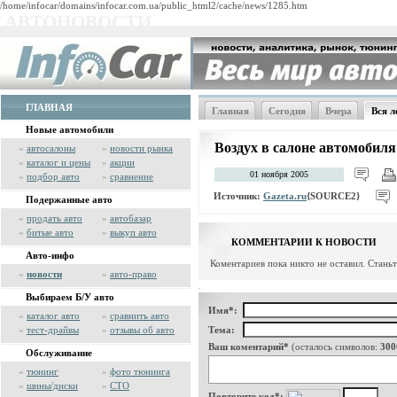
/home/infocar/domains/infocar.com.ua/public_html2/cache/news/1285.htm
АВТОНОВОСТИ
ГЛАВНАЯ
Главная
Сегодня
Вчера
Вся л
Новые автомобили
Воздух в салоне автомобиля
»
автосалоны
»
новости рынка
»
каталог и цены
»
акции
01 ноября 2005
»
подбор авто
»
сравнение
Источник:
Gazeta.ru
{SOURCE2}
Подержанные авто
»
продать авто
»
автобазар
»
битые авто
»
выкуп авто
КОММЕНТАРИИ К НОВОСТИ
Авто-инфо
Коментариев пока никто не оставил. Стань
»
новости
»
авто-право
Выбираем Б/У авто
Имя*:
»
каталог авто
»
сравнить авто
»
тест-драйвы
»
отзывы об авто
Тема:
Ваш коментарий*
(осталось символов:
300
Обслуживание
»
тюнинг
»
фото тюнинга
»
шины/диски
»
СТО
Повторите код*: