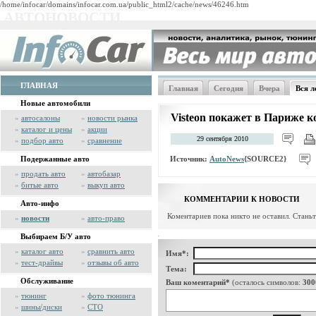
/home/infocar/domains/infocar.com.ua/public_html2/cache/news/46246.htm
АВТОНОВОСТИ
ГЛАВНАЯ
Главная
Сегодня
Вчера
Вся л
Новые автомобили
Visteon покажет в Париже к
»
автосалоны
»
новости рынка
»
каталог и цены
»
акции
29 сентября 2010
»
подбор авто
»
сравнение
Источник:
AutoNews
{SOURCE2}
Подержанные авто
»
продать авто
»
автобазар
»
битые авто
»
выкуп авто
КОММЕНТАРИИ К НОВОСТИ
Авто-инфо
Коментариев пока никто не оставил. Стань
»
новости
»
авто-право
Выбираем Б/У авто
»
каталог авто
»
сравнить авто
Имя*:
»
тест-драйвы
»
отзывы об авто
Тема:
Обслуживание
Ваш коментарий*
(осталось символов:
300
»
тюнинг
»
фото тюнинга
»
шины/диски
»
СТО