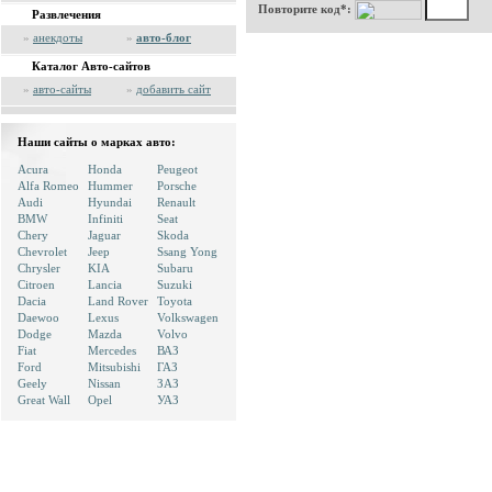
Повторите код*:
Развлечения
»
анекдоты
»
авто-блог
Каталог Авто-сайтов
»
авто-сайты
»
добавить сайт
Наши сайты о марках авто:
Acura
Honda
Peugeot
Alfa Romeo
Hummer
Porsche
Audi
Hyundai
Renault
BMW
Infiniti
Seat
Chery
Jaguar
Skoda
Chevrolet
Jeep
Ssang Yong
Chrysler
KIA
Subaru
Citroen
Lancia
Suzuki
Dacia
Land Rover
Toyota
Daewoo
Lexus
Volkswagen
Dodge
Mazda
Volvo
Fiat
Mercedes
ВАЗ
Ford
Mitsubishi
ГАЗ
Geely
Nissan
ЗАЗ
Great Wall
Opel
УАЗ