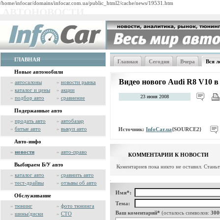
/home/infocar/domains/infocar.com.ua/public_html2/cache/news/19531.htm
АВТОНОВОСТИ
ГЛАВНАЯ
Главная
Сегодня
Вчера
Вся л
Новые автомобили
Видео нового Audi R8 V10 в
»
автосалоны
»
новости рынка
»
каталог и цены
»
акции
23 июня 2008
»
подбор авто
»
сравнение
Подержанные авто
»
продать авто
»
автобазар
»
битые авто
»
выкуп авто
Источник:
InfoCar.ua
{SOURCE2}
Авто-инфо
»
новости
»
авто-право
КОММЕНТАРИИ К НОВОСТИ
Выбираем Б/У авто
Коментариев пока никто не оставил. Стань
»
каталог авто
»
сравнить авто
»
тест-драйвы
»
отзывы об авто
Имя*:
Обслуживание
Тема:
»
тюнинг
»
фото тюнинга
Ваш коментарий*
(осталось символов:
300
»
шины/диски
»
СТО