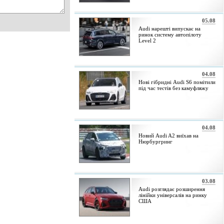
05.08
Audi нарешті випускає на
ринок систему автопілоту
Level 2
04.08
Нові гібридні Audi S6 помітили
під час тестів без камуфляжу
04.08
Новий Audi A2 виїхав на
Нюрбургринг
03.08
Audi розглядає розширення
лінійки універсалів на ринку
США