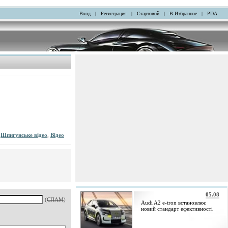
Вход
|
Регистрация
|
Стартовой
|
В Избранное
|
PDA
,
Шпигунське відео
,
Відео
05.08
(
СПАМ
)
Audi A2 e-tron встановлює
новий стандарт ефективності