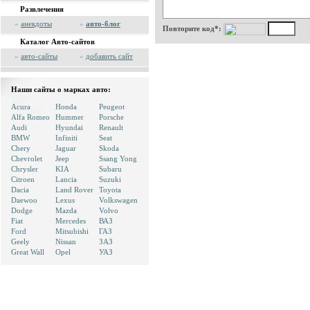
Развлечения
»
анекдоты
»
авто-блог
Повторите код*:
Каталог Авто-сайтов
»
авто-сайты
»
добавить сайт
Наши сайты о марках авто:
Acura
Honda
Peugeot
Alfa Romeo
Hummer
Porsche
Audi
Hyundai
Renault
BMW
Infiniti
Seat
Chery
Jaguar
Skoda
Chevrolet
Jeep
Ssang Yong
Chrysler
KIA
Subaru
Citroen
Lancia
Suzuki
Dacia
Land Rover
Toyota
Daewoo
Lexus
Volkswagen
Dodge
Mazda
Volvo
Fiat
Mercedes
ВАЗ
Ford
Mitsubishi
ГАЗ
Geely
Nissan
ЗАЗ
Great Wall
Opel
УАЗ