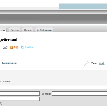
ента
Архив
Поиск
@ Добавить
 действии!
Twitter
Коментарии
Тэги:
Audi
, 
те первым!
E-mail:
0
)