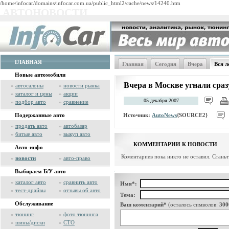
/home/infocar/domains/infocar.com.ua/public_html2/cache/news/14240.htm
АВТОНОВОСТИ
ГЛАВНАЯ
Главная
Сегодня
Вчера
Вся л
Новые автомобили
Вчера в Москве угнали сраз
»
автосалоны
»
новости рынка
»
каталог и цены
»
акции
05 декабря 2007
»
подбор авто
»
сравнение
Источник:
AutoNews
{SOURCE2}
Подержанные авто
»
продать авто
»
автобазар
»
битые авто
»
выкуп авто
КОММЕНТАРИИ К НОВОСТИ
Авто-инфо
Коментариев пока никто не оставил. Стань
»
новости
»
авто-право
Выбираем Б/У авто
»
каталог авто
»
сравнить авто
Имя*:
»
тест-драйвы
»
отзывы об авто
Тема:
Обслуживание
Ваш коментарий*
(осталось символов:
300
»
тюнинг
»
фото тюнинга
»
шины/диски
»
СТО