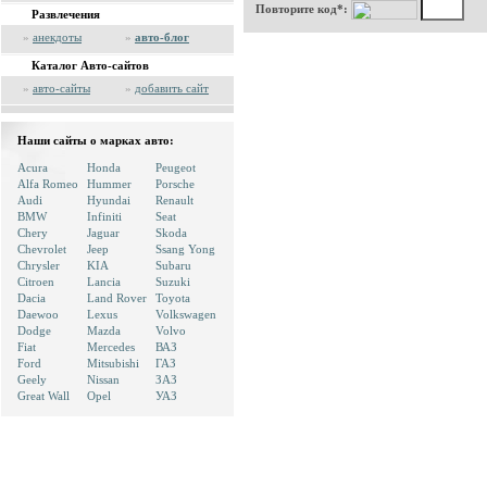
Повторите код*:
Развлечения
»
анекдоты
»
авто-блог
Каталог Авто-сайтов
»
авто-сайты
»
добавить сайт
Наши сайты о марках авто:
Acura
Honda
Peugeot
Alfa Romeo
Hummer
Porsche
Audi
Hyundai
Renault
BMW
Infiniti
Seat
Chery
Jaguar
Skoda
Chevrolet
Jeep
Ssang Yong
Chrysler
KIA
Subaru
Citroen
Lancia
Suzuki
Dacia
Land Rover
Toyota
Daewoo
Lexus
Volkswagen
Dodge
Mazda
Volvo
Fiat
Mercedes
ВАЗ
Ford
Mitsubishi
ГАЗ
Geely
Nissan
ЗАЗ
Great Wall
Opel
УАЗ