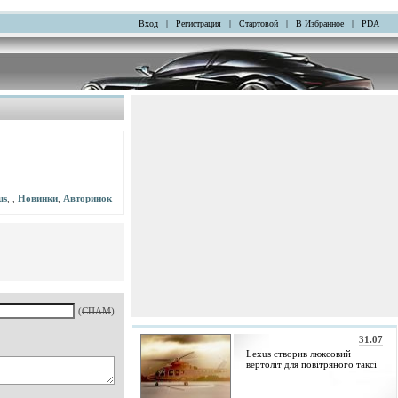
Вход
|
Регистрация
|
Стартовой
|
В Избранное
|
PDA
us
, ,
Новинки
,
Авторинок
(
СПАМ
)
31.07
Lexus створив люксовий
вертоліт для повітряного таксі