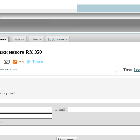
ента
Архив
Поиск
@ Добавить
ажи нового RX 350
Twitter
Коментарии
Тэги:
Lex
те первым!
E-mail:
0
)