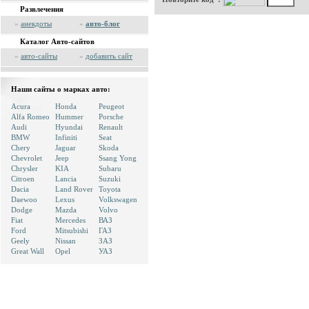
Развлечения
»
анекдоты
»
авто-блог
Каталог Авто-сайтов
»
авто-сайты
»
добавить сайт
Наши сайты о марках авто:
Acura
Honda
Peugeot
Alfa Romeo
Hummer
Porsche
Audi
Hyundai
Renault
BMW
Infiniti
Seat
Chery
Jaguar
Skoda
Chevrolet
Jeep
Ssang Yong
Chrysler
KIA
Subaru
Citroen
Lancia
Suzuki
Dacia
Land Rover
Toyota
Daewoo
Lexus
Volkswagen
Dodge
Mazda
Volvo
Fiat
Mercedes
ВАЗ
Ford
Mitsubishi
ГАЗ
Geely
Nissan
ЗАЗ
Great Wall
Opel
УАЗ