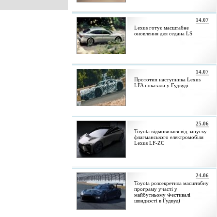
14.07
Lexus готує масштабне
оновлення для седана LS
14.07
Прототип наступника Lexus
LFA показали у Гудвуді
25.06
Toyota відмовилася від запуску
флагманського електромобіля
Lexus LF-ZC
24.06
Toyota розсекретила масштабну
програму участі у
майбутньому Фестивалі
швидкості в Гудвуді