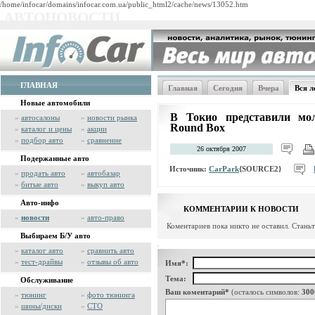
/home/infocar/domains/infocar.com.ua/public_html2/cache/news/13052.htm
АВТОНОВОСТИ
ГЛАВНАЯ
Главная
Сегодня
Вчера
Вся л
Новые автомобили
В Токио представили мол
»
автосалоны
»
новости рынка
Round Box
»
каталог и цены
»
акции
»
подбор авто
»
сравнение
26 октября 2007
Подержанные авто
Источник:
CarPark
{SOURCE2}
»
продать авто
»
автобазар
»
битые авто
»
выкуп авто
Авто-инфо
КОММЕНТАРИИ К НОВОСТИ
»
новости
»
авто-право
Коментариев пока никто не оставил. Стань
Выбираем Б/У авто
»
каталог авто
»
сравнить авто
»
тест-драйвы
»
отзывы об авто
Имя*:
Тема:
Обслуживание
Ваш коментарий*
(осталось символов:
300
»
тюнинг
»
фото тюнинга
»
шины/диски
»
СТО