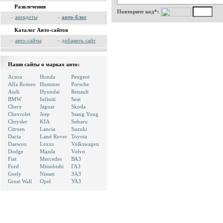
Развлечения
Повторите код*:
»
анекдоты
»
авто-блог
Каталог Авто-сайтов
»
авто-сайты
»
добавить сайт
Наши сайты о марках авто:
Acura
Honda
Peugeot
Alfa Romeo
Hummer
Porsche
Audi
Hyundai
Renault
BMW
Infiniti
Seat
Chery
Jaguar
Skoda
Chevrolet
Jeep
Ssang Yong
Chrysler
KIA
Subaru
Citroen
Lancia
Suzuki
Dacia
Land Rover
Toyota
Daewoo
Lexus
Volkswagen
Dodge
Mazda
Volvo
Fiat
Mercedes
ВАЗ
Ford
Mitsubishi
ГАЗ
Geely
Nissan
ЗАЗ
Great Wall
Opel
УАЗ