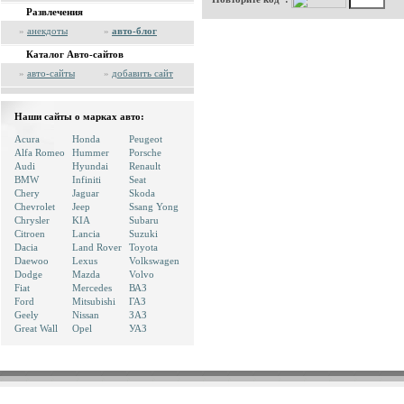
Развлечения
»
анекдоты
»
авто-блог
Каталог Авто-сайтов
»
авто-сайты
»
добавить сайт
Наши сайты о марках авто:
Acura
Honda
Peugeot
Alfa Romeo
Hummer
Porsche
Audi
Hyundai
Renault
BMW
Infiniti
Seat
Chery
Jaguar
Skoda
Chevrolet
Jeep
Ssang Yong
Chrysler
KIA
Subaru
Citroen
Lancia
Suzuki
Dacia
Land Rover
Toyota
Daewoo
Lexus
Volkswagen
Dodge
Mazda
Volvo
Fiat
Mercedes
ВАЗ
Ford
Mitsubishi
ГАЗ
Geely
Nissan
ЗАЗ
Great Wall
Opel
УАЗ