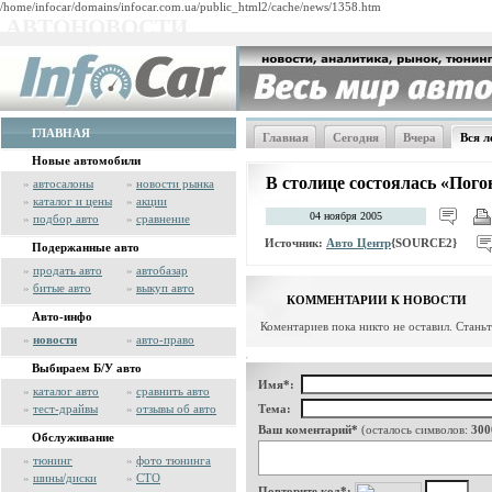
/home/infocar/domains/infocar.com.ua/public_html2/cache/news/1358.htm
АВТОНОВОСТИ
ГЛАВНАЯ
Главная
Сегодня
Вчера
Вся л
Новые автомобили
В столице состоялась «Пого
»
автосалоны
»
новости рынка
»
каталог и цены
»
акции
04 ноября 2005
»
подбор авто
»
сравнение
Источник:
Авто Центр
{SOURCE2}
Подержанные авто
»
продать авто
»
автобазар
»
битые авто
»
выкуп авто
КОММЕНТАРИИ К НОВОСТИ
Авто-инфо
Коментариев пока никто не оставил. Стань
»
новости
»
авто-право
Выбираем Б/У авто
Имя*:
»
каталог авто
»
сравнить авто
»
тест-драйвы
»
отзывы об авто
Тема:
Ваш коментарий*
(осталось символов:
300
Обслуживание
»
тюнинг
»
фото тюнинга
»
шины/диски
»
СТО
Повторите код*: