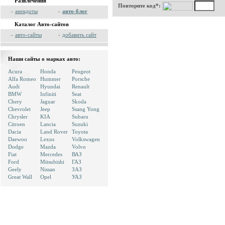
Развлечения
Повторите код*:
»
анекдоты
»
авто-блог
Каталог Авто-сайтов
»
авто-сайты
»
добавить сайт
Наши сайты о марках авто:
Acura
Honda
Peugeot
Alfa Romeo
Hummer
Porsche
Audi
Hyundai
Renault
BMW
Infiniti
Seat
Chery
Jaguar
Skoda
Chevrolet
Jeep
Ssang Yong
Chrysler
KIA
Subaru
Citroen
Lancia
Suzuki
Dacia
Land Rover
Toyota
Daewoo
Lexus
Volkswagen
Dodge
Mazda
Volvo
Fiat
Mercedes
ВАЗ
Ford
Mitsubishi
ГАЗ
Geely
Nissan
ЗАЗ
Great Wall
Opel
УАЗ