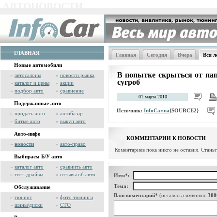
АВТОНОВОСТИ
ГЛАВНАЯ
Главная
Сегодня
Вчера
Вся л
Новые автомобили
В попытке скрыться от пап
»
автосалоны
»
новости рынка
сугроб
»
каталог и цены
»
акции
»
подбор авто
»
сравнение
01 марта 2010
Подержанные авто
Источник:
InfoCar.ua
{SOURCE2}
»
продать авто
»
автобазар
»
битые авто
»
выкуп авто
Авто-инфо
КОММЕНТАРИИ К НОВОСТИ
»
новости
»
авто-право
Коментариев пока никто не оставил. Стань
Выбираем Б/У авто
»
каталог авто
»
сравнить авто
»
тест-драйвы
»
отзывы об авто
Имя*:
Тема:
Обслуживание
Ваш коментарий*
(осталось символов:
300
»
тюнинг
»
фото тюнинга
»
шины/диски
»
СТО