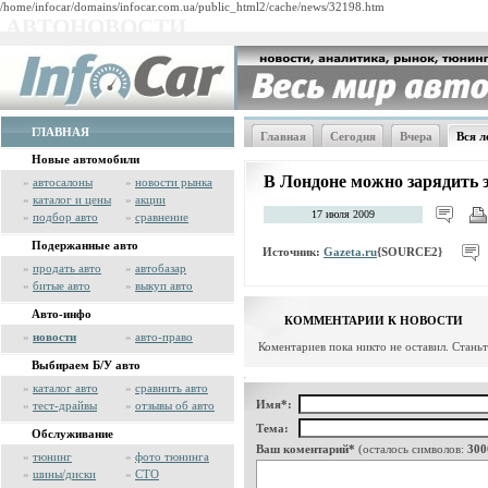
/home/infocar/domains/infocar.com.ua/public_html2/cache/news/32198.htm
АВТОНОВОСТИ
ГЛАВНАЯ
Главная
Сегодня
Вчера
Вся л
Новые автомобили
В Лондоне можно зарядить 
»
автосалоны
»
новости рынка
»
каталог и цены
»
акции
17 июля 2009
»
подбор авто
»
сравнение
Подержанные авто
Источник:
Gazeta.ru
{SOURCE2}
»
продать авто
»
автобазар
»
битые авто
»
выкуп авто
Авто-инфо
КОММЕНТАРИИ К НОВОСТИ
»
новости
»
авто-право
Коментариев пока никто не оставил. Стань
Выбираем Б/У авто
»
каталог авто
»
сравнить авто
Имя*:
»
тест-драйвы
»
отзывы об авто
Тема:
Обслуживание
Ваш коментарий*
(осталось символов:
300
»
тюнинг
»
фото тюнинга
»
шины/диски
»
СТО