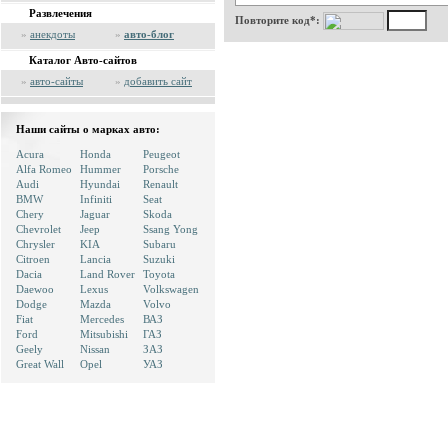
Развлечения
Повторите код*:
»
анекдоты
»
авто-блог
Каталог Авто-сайтов
»
авто-сайты
»
добавить сайт
Наши сайты о марках авто:
Acura
Honda
Peugeot
Alfa Romeo
Hummer
Porsche
Audi
Hyundai
Renault
BMW
Infiniti
Seat
Chery
Jaguar
Skoda
Chevrolet
Jeep
Ssang Yong
Chrysler
KIA
Subaru
Citroen
Lancia
Suzuki
Dacia
Land Rover
Toyota
Daewoo
Lexus
Volkswagen
Dodge
Mazda
Volvo
Fiat
Mercedes
ВАЗ
Ford
Mitsubishi
ГАЗ
Geely
Nissan
ЗАЗ
Great Wall
Opel
УАЗ