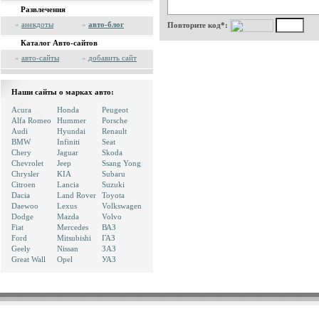
Развлечения
»
анекдоты
»
авто-блог
Повторите код*:
Каталог Авто-сайтов
»
авто-сайты
»
добавить сайт
Наши сайты о марках авто:
Acura
Honda
Peugeot
Alfa Romeo
Hummer
Porsche
Audi
Hyundai
Renault
BMW
Infiniti
Seat
Chery
Jaguar
Skoda
Chevrolet
Jeep
Ssang Yong
Chrysler
KIA
Subaru
Citroen
Lancia
Suzuki
Dacia
Land Rover
Toyota
Daewoo
Lexus
Volkswagen
Dodge
Mazda
Volvo
Fiat
Mercedes
ВАЗ
Ford
Mitsubishi
ГАЗ
Geely
Nissan
ЗАЗ
Great Wall
Opel
УАЗ