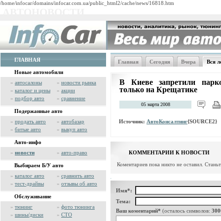
/home/infocar/domains/infocar.com.ua/public_html2/cache/news/16818.htm
АВТОНОВОСТИ
ГЛАВНАЯ
Главная
Сегодня
Вчера
Вся л
Новые автомобили
В Киеве запретили парко
»
автосалоны
»
новости рынка
только на Крещатике
»
каталог и цены
»
акции
»
подбор авто
»
сравнение
05 марта 2008
Подержанные авто
Источник:
АвтоКонсалтинг
{SOURCE2}
»
продать авто
»
автобазар
»
битые авто
»
выкуп авто
Авто-инфо
»
новости
»
авто-право
КОММЕНТАРИИ К НОВОСТИ
Коментариев пока никто не оставил. Стань
Выбираем Б/У авто
»
каталог авто
»
сравнить авто
»
тест-драйвы
»
отзывы об авто
Имя*:
Обслуживание
Тема:
»
тюнинг
»
фото тюнинга
Ваш коментарий*
(осталось символов:
300
»
шины/диски
»
СТО