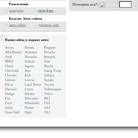
Развлечения
Повторите код*:
»
анекдоты
»
авто-блог
Каталог Авто-сайтов
»
авто-сайты
»
добавить сайт
Наши сайты о марках авто:
Acura
Honda
Peugeot
Alfa Romeo
Hummer
Porsche
Audi
Hyundai
Renault
BMW
Infiniti
Seat
Chery
Jaguar
Skoda
Chevrolet
Jeep
Ssang Yong
Chrysler
KIA
Subaru
Citroen
Lancia
Suzuki
Dacia
Land Rover
Toyota
Daewoo
Lexus
Volkswagen
Dodge
Mazda
Volvo
Fiat
Mercedes
ВАЗ
Ford
Mitsubishi
ГАЗ
Geely
Nissan
ЗАЗ
Great Wall
Opel
УАЗ