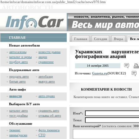
/home/infocar/domains/infocar.com.ua/public_html2/cache/news/970.htm
АВТОНОВОСТИ
ГЛАВНАЯ
Главная
Сегодня
Вчера
Вся л
Новые автомобили
Украинских нарушите
»
автосалоны
»
новости рынка
фотографиями аварий
»
каталог и цены
»
акции
»
подбор авто
»
сравнение
14 октября 2005
Подержанные авто
Источник:
Gazeta.ru
{SOURCE2}
»
продать авто
»
автобазар
»
битые авто
»
выкуп авто
Авто-инфо
КОММЕНТАРИИ К НОВОСТИ
»
новости
»
авто-право
Коментариев пока никто не оставил. Стань
Выбираем Б/У авто
»
каталог авто
»
сравнить авто
Имя*:
»
тест-драйвы
»
отзывы об авто
Тема:
Обслуживание
Ваш коментарий*
(осталось символов:
300
»
тюнинг
»
фото тюнинга
»
шины/диски
»
СТО