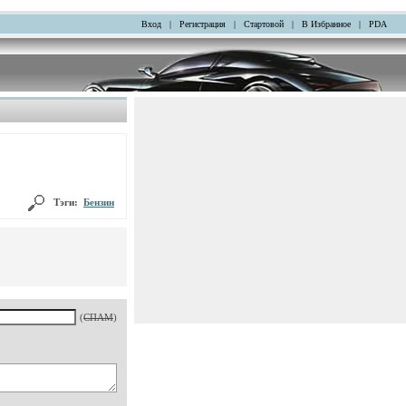
Вход
|
Регистрация
|
Стартовой
|
В Избранное
|
PDA
Тэги:
Бензин
(
СПАМ
)