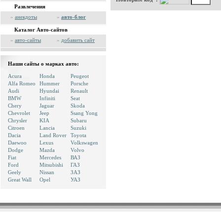
Развлечения
»
анекдоты
»
авто-блог
Каталог Авто-сайтов
»
авто-сайты
»
добавить сайт
Наши сайты о марках авто:
Acura
Honda
Peugeot
Alfa Romeo
Hummer
Porsche
Audi
Hyundai
Renault
BMW
Infiniti
Seat
Chery
Jaguar
Skoda
Chevrolet
Jeep
Ssang Yong
Chrysler
KIA
Subaru
Citroen
Lancia
Suzuki
Dacia
Land Rover
Toyota
Daewoo
Lexus
Volkswagen
Dodge
Mazda
Volvo
Fiat
Mercedes
ВАЗ
Ford
Mitsubishi
ГАЗ
Geely
Nissan
ЗАЗ
Great Wall
Opel
УАЗ