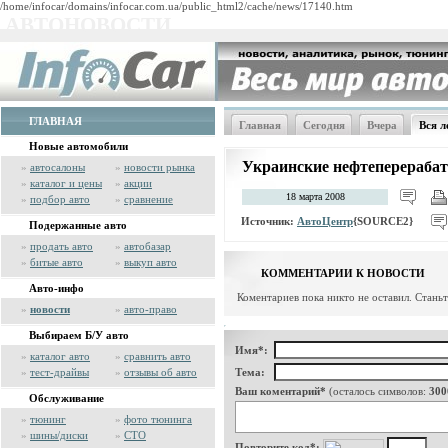
/home/infocar/domains/infocar.com.ua/public_html2/cache/news/17140.htm
АВТОНОВОСТИ
ГЛАВНАЯ
Главная
Сегодня
Вчера
Вся л
Новые автомобили
Украинские нефтеперерабат
»
автосалоны
»
новости рынка
»
каталог и цены
»
акции
18 марта 2008
»
подбор авто
»
сравнение
Источник:
АвтоЦентр
{SOURCE2}
Подержанные авто
»
продать авто
»
автобазар
»
битые авто
»
выкуп авто
КОММЕНТАРИИ К НОВОСТИ
Авто-инфо
Коментариев пока никто не оставил. Стань
»
новости
»
авто-право
Выбираем Б/У авто
Имя*:
»
каталог авто
»
сравнить авто
»
тест-драйвы
»
отзывы об авто
Тема:
Ваш коментарий*
(осталось символов:
300
Обслуживание
»
тюнинг
»
фото тюнинга
»
шины/диски
»
СТО
Повторите код*: