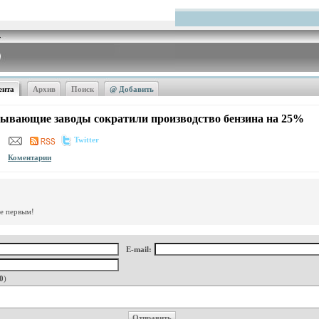
ента
Архив
Поиск
@ Добавить
ывающие заводы сократили производство бензина на 25%
Twitter
Коментарии
те первым!
E-mail:
0
)