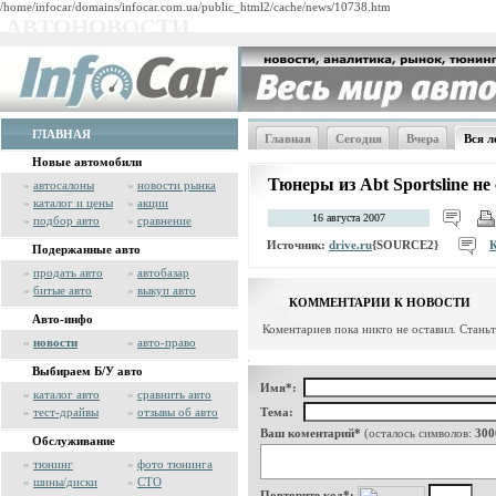
/home/infocar/domains/infocar.com.ua/public_html2/cache/news/10738.htm
АВТОНОВОСТИ
ГЛАВНАЯ
Главная
Сегодня
Вчера
Вся л
Новые автомобили
Тюнеры из Abt Sportsline н
»
автосалоны
»
новости рынка
»
каталог и цены
»
акции
16 августа 2007
»
подбор авто
»
сравнение
Источник:
drive.ru
{SOURCE2}
Подержанные авто
»
продать авто
»
автобазар
»
битые авто
»
выкуп авто
КОММЕНТАРИИ К НОВОСТИ
Авто-инфо
Коментариев пока никто не оставил. Стань
»
новости
»
авто-право
Выбираем Б/У авто
Имя*:
»
каталог авто
»
сравнить авто
»
тест-драйвы
»
отзывы об авто
Тема:
Ваш коментарий*
(осталось символов:
300
Обслуживание
»
тюнинг
»
фото тюнинга
»
шины/диски
»
СТО
Повторите код*: