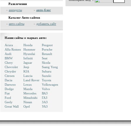
Развлечения
»
анекдоты
»
авто-блог
Каталог Авто-сайтов
»
авто-сайты
»
добавить сайт
Наши сайты о марках авто:
Acura
Honda
Peugeot
Alfa Romeo
Hummer
Porsche
Audi
Hyundai
Renault
BMW
Infiniti
Seat
Chery
Jaguar
Skoda
Chevrolet
Jeep
Ssang Yong
Chrysler
KIA
Subaru
Citroen
Lancia
Suzuki
Dacia
Land Rover
Toyota
Daewoo
Lexus
Volkswagen
Dodge
Mazda
Volvo
Fiat
Mercedes
ВАЗ
Ford
Mitsubishi
ГАЗ
Geely
Nissan
ЗАЗ
Great Wall
Opel
УАЗ