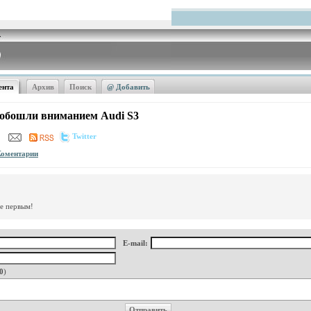
ента
Архив
Поиск
@ Добавить
е обошли вниманием Audi S3
Twitter
Коментарии
те первым!
E-mail:
0
)