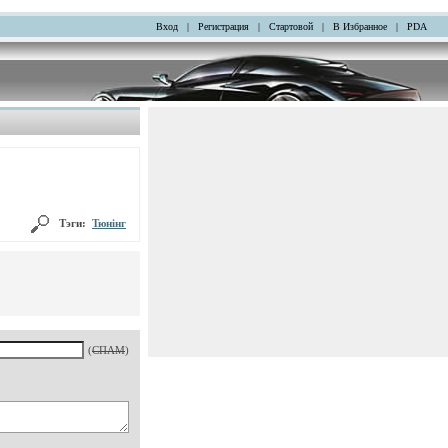
Вход
|
Регистрация
|
Стартовой
|
В Избранное
|
PDA
Тэги:
Тюнінг
(
СПАМ
)