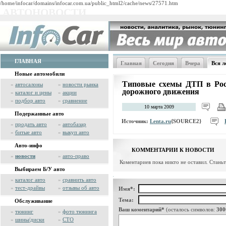
/home/infocar/domains/infocar.com.ua/public_html2/cache/news/27571.htm
АВТОНОВОСТИ
ГЛАВНАЯ
Главная
Сегодня
Вчера
Вся л
Новые автомобили
Типовые схемы ДТП в Рос
»
автосалоны
»
новости рынка
дорожного движения
»
каталог и цены
»
акции
»
подбор авто
»
сравнение
10 марта 2009
Подержанные авто
Источник:
Lenta.ru
{SOURCE2}
»
продать авто
»
автобазар
»
битые авто
»
выкуп авто
Авто-инфо
КОММЕНТАРИИ К НОВОСТИ
»
новости
»
авто-право
Коментариев пока никто не оставил. Стань
Выбираем Б/У авто
»
каталог авто
»
сравнить авто
»
тест-драйвы
»
отзывы об авто
Имя*:
Тема:
Обслуживание
Ваш коментарий*
(осталось символов:
300
»
тюнинг
»
фото тюнинга
»
шины/диски
»
СТО