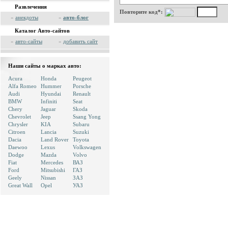
Развлечения
Повторите код*:
»
анекдоты
»
авто-блог
Каталог Авто-сайтов
»
авто-сайты
»
добавить сайт
Наши сайты о марках авто:
Acura
Honda
Peugeot
Alfa Romeo
Hummer
Porsche
Audi
Hyundai
Renault
BMW
Infiniti
Seat
Chery
Jaguar
Skoda
Chevrolet
Jeep
Ssang Yong
Chrysler
KIA
Subaru
Citroen
Lancia
Suzuki
Dacia
Land Rover
Toyota
Daewoo
Lexus
Volkswagen
Dodge
Mazda
Volvo
Fiat
Mercedes
ВАЗ
Ford
Mitsubishi
ГАЗ
Geely
Nissan
ЗАЗ
Great Wall
Opel
УАЗ