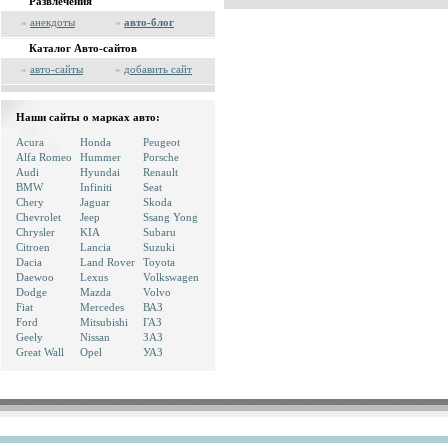
Развлечения
»
анекдоты
»
авто-блог
Каталог Авто-сайтов
»
авто-сайты
»
добавить сайт
Наши сайты о марках авто:
Acura
Honda
Peugeot
Alfa Romeo
Hummer
Porsche
Audi
Hyundai
Renault
BMW
Infiniti
Seat
Chery
Jaguar
Skoda
Chevrolet
Jeep
Ssang Yong
Chrysler
KIA
Subaru
Citroen
Lancia
Suzuki
Dacia
Land Rover
Toyota
Daewoo
Lexus
Volkswagen
Dodge
Mazda
Volvo
Fiat
Mercedes
ВАЗ
Ford
Mitsubishi
ГАЗ
Geely
Nissan
ЗАЗ
Great Wall
Opel
УАЗ