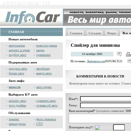
АВТОНОВОСТИ
ГЛАВНАЯ
Главная
Сегодня
Вчера
Вся л
Новые автомобили
Спойлер для минивэна
»
автосалоны
»
новости рынка
»
каталог и цены
»
акции
14 октября 2005
»
подбор авто
»
сравнение
Источник:
Autonews.ru
{SOURCE2}
Подержанные авто
»
продать авто
»
автобазар
»
битые авто
»
выкуп авто
КОММЕНТАРИИ К НОВОСТИ
Авто-инфо
Коментариев пока никто не оставил. Стань
»
новости
»
авто-право
Выбираем Б/У авто
Имя*:
»
каталог авто
»
сравнить авто
»
тест-драйвы
»
отзывы об авто
Тема:
Ваш коментарий*
(осталось символов:
300
Обслуживание
»
тюнинг
»
фото тюнинга
»
шины/диски
»
СТО
Повторите код*: