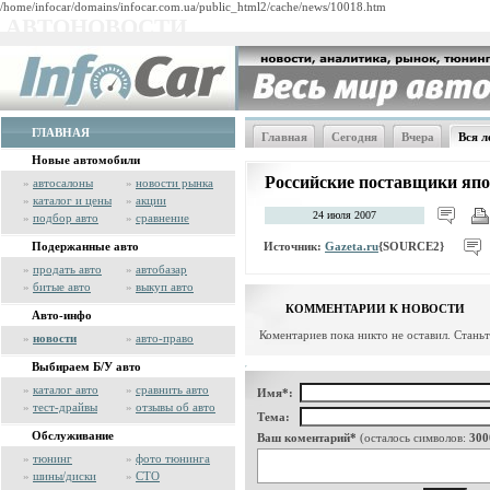
/home/infocar/domains/infocar.com.ua/public_html2/cache/news/10018.htm
АВТОНОВОСТИ
ГЛАВНАЯ
Главная
Сегодня
Вчера
Вся л
Новые автомобили
Российские поставщики яп
»
автосалоны
»
новости рынка
»
каталог и цены
»
акции
24 июля 2007
»
подбор авто
»
сравнение
Источник:
Gazeta.ru
{SOURCE2}
Подержанные авто
»
продать авто
»
автобазар
»
битые авто
»
выкуп авто
КОММЕНТАРИИ К НОВОСТИ
Авто-инфо
Коментариев пока никто не оставил. Стань
»
новости
»
авто-право
Выбираем Б/У авто
»
каталог авто
»
сравнить авто
Имя*:
»
тест-драйвы
»
отзывы об авто
Тема:
Обслуживание
Ваш коментарий*
(осталось символов:
300
»
тюнинг
»
фото тюнинга
»
шины/диски
»
СТО