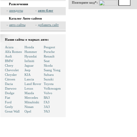
Повторите код*:
Развлечения
»
анекдоты
»
авто-блог
Каталог Авто-сайтов
»
авто-сайты
»
добавить сайт
Наши сайты о марках авто:
Acura
Honda
Peugeot
Alfa Romeo
Hummer
Porsche
Audi
Hyundai
Renault
BMW
Infiniti
Seat
Chery
Jaguar
Skoda
Chevrolet
Jeep
Ssang Yong
Chrysler
KIA
Subaru
Citroen
Lancia
Suzuki
Dacia
Land Rover
Toyota
Daewoo
Lexus
Volkswagen
Dodge
Mazda
Volvo
Fiat
Mercedes
ВАЗ
Ford
Mitsubishi
ГАЗ
Geely
Nissan
ЗАЗ
Great Wall
Opel
УАЗ