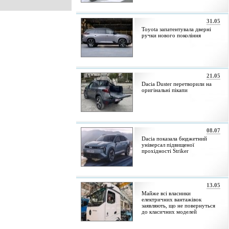
31.05
Toyota запатентувала дверні
ручки нового покоління
21.05
Dacia Duster перетворили на
оригінальні пікапи
08.07
Dacia показала бюджетний
універсал підвищеної
прохідності Striker
13.05
Майже всі власники
електричних вантажівок
заявляють, що не повернуться
до класичних моделей