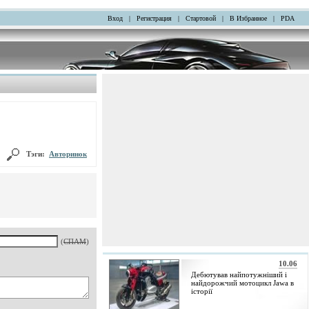
Вход
|
Регистрация
|
Стартовой
|
В Избранное
|
PDA
Тэги:
Авторинок
(
СПАМ
)
10.06
Дебютував найпотужніший і
найдорожчий мотоцикл Jawa в
історії