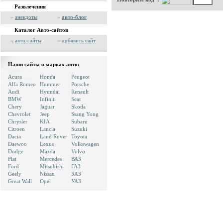
Развлечения
»
анекдоты
»
авто-блог
Каталог Авто-сайтов
»
авто-сайты
»
добавить сайт
Наши сайты о марках авто:
Acura
Honda
Peugeot
Alfa Romeo
Hummer
Porsche
Audi
Hyundai
Renault
BMW
Infiniti
Seat
Chery
Jaguar
Skoda
Chevrolet
Jeep
Ssang Yong
Chrysler
KIA
Subaru
Citroen
Lancia
Suzuki
Dacia
Land Rover
Toyota
Daewoo
Lexus
Volkswagen
Dodge
Mazda
Volvo
Fiat
Mercedes
ВАЗ
Ford
Mitsubishi
ГАЗ
Geely
Nissan
ЗАЗ
Great Wall
Opel
УАЗ