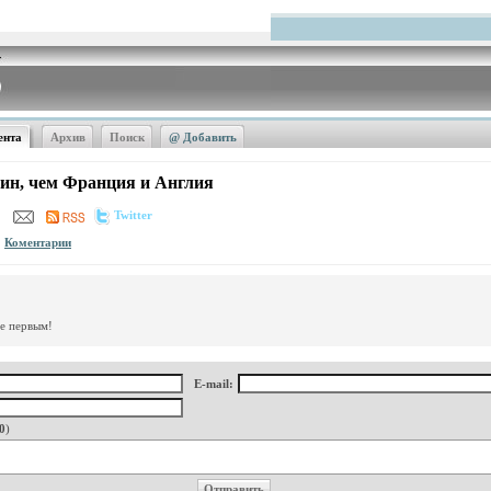
ента
Архив
Поиск
@ Добавить
ин, чем Франция и Англия
Twitter
Коментарии
те первым!
E-mail:
0
)