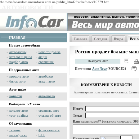
/home/infocar/domains/infocar.com.ua/public_html2/cache/news/10779.htm
АВТОНОВОСТИ
ГЛАВНАЯ
Главная
Сегодня
Вчера
Вся л
Новые автомобили
Россия продает больше маш
»
автосалоны
»
новости рынка
»
каталог и цены
»
акции
16 августа 2007
»
подбор авто
»
сравнение
Источник:
AutoNews
{SOURCE2}
Подержанные авто
»
продать авто
»
автобазар
»
битые авто
»
выкуп авто
КОММЕНТАРИИ К НОВОСТИ
Авто-инфо
Коментариев пока никто не оставил. Стань
»
новости
»
авто-право
Выбираем Б/У авто
Имя*:
»
каталог авто
»
сравнить авто
»
тест-драйвы
»
отзывы об авто
Тема:
Ваш коментарий*
(осталось символов:
300
Обслуживание
»
тюнинг
»
фото тюнинга
»
шины/диски
»
СТО
Повторите код*: