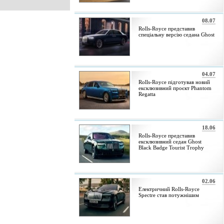
08.07
Rolls-Royce представив
спеціальну версію седана Ghost
04.07
Rolls-Royce підготував новий
ексклюзивний проєкт Phantom
Regatta
18.06
Rolls-Royce представив
ексклюзивний седан Ghost
Black Badge Tourist Trophy
02.06
Електричний Rolls-Royce
Spectre став потужнішим