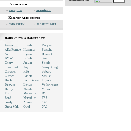
Развлечения
»
анекдоты
»
авто-блог
Каталог Авто-сайтов
»
авто-сайты
»
добавить сайт
Наши сайты о марках авто:
Acura
Honda
Peugeot
Alfa Romeo
Hummer
Porsche
Audi
Hyundai
Renault
BMW
Infiniti
Seat
Chery
Jaguar
Skoda
Chevrolet
Jeep
Ssang Yong
Chrysler
KIA
Subaru
Citroen
Lancia
Suzuki
Dacia
Land Rover
Toyota
Daewoo
Lexus
Volkswagen
Dodge
Mazda
Volvo
Fiat
Mercedes
ВАЗ
Ford
Mitsubishi
ГАЗ
Geely
Nissan
ЗАЗ
Great Wall
Opel
УАЗ