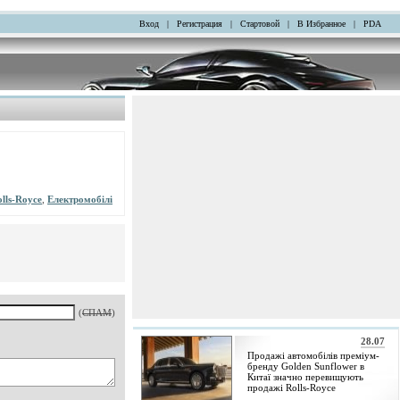
Вход
|
Регистрация
|
Стартовой
|
В Избранное
|
PDA
lls-Royce
,
Електромобілі
(
СПАМ
)
28.07
Продажі автомобілів преміум-
бренду Golden Sunflower в
Китаї значно перевищують
продажі Rolls-Royce