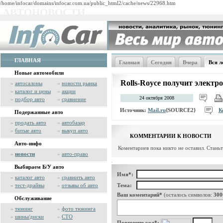
/home/infocar/domains/infocar.com.ua/public_html2/cache/news/22968.htm
АВТОНОВОСТИ
ГЛАВНАЯ
Главная
Сегодня
Вчера
Вся л
Новые автомобили
Rolls-Royce получит электр
»
автосалоны
»
новости рынка
»
каталог и цены
»
акции
24 октября 2008
»
подбор авто
»
сравнение
Источник:
Mail.ru
{SOURCE2}
К
Подержанные авто
»
продать авто
»
автобазар
»
битые авто
»
выкуп авто
КОММЕНТАРИИ К НОВОСТИ
Авто-инфо
Коментариев пока никто не оставил. Стань
»
новости
»
авто-право
Выбираем Б/У авто
Имя*:
»
каталог авто
»
сравнить авто
»
тест-драйвы
»
отзывы об авто
Тема:
Ваш коментарий*
(осталось символов:
300
Обслуживание
»
тюнинг
»
фото тюнинга
»
шины/диски
»
СТО
Повторите код*: