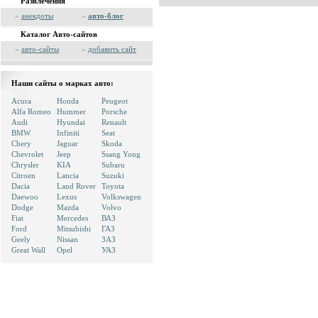
Развлечения
»
анекдоты
»
авто-блог
Каталог Авто-сайтов
»
авто-сайты
»
добавить сайт
Наши сайты о марках авто:
Acura
Honda
Peugeot
Alfa Romeo
Hummer
Porsche
Audi
Hyundai
Renault
BMW
Infiniti
Seat
Chery
Jaguar
Skoda
Chevrolet
Jeep
Ssang Yong
Chrysler
KIA
Subaru
Citroen
Lancia
Suzuki
Dacia
Land Rover
Toyota
Daewoo
Lexus
Volkswagen
Dodge
Mazda
Volvo
Fiat
Mercedes
ВАЗ
Ford
Mitsubishi
ГАЗ
Geely
Nissan
ЗАЗ
Great Wall
Opel
УАЗ