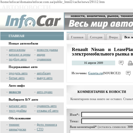
/home/infocar/domains/infocar.com.ua/public_html2/cache/news/29112.htm
АВТОНОВОСТИ
ГЛАВНАЯ
Главная
Сегодня
Вчера
Вся л
Новые автомобили
Renault Nissan и LeasePl
»
автосалоны
»
новости рынка
электромобильного рынка 
»
каталог и цены
»
акции
»
подбор авто
»
сравнение
16 апреля 2009
Подержанные авто
Источник:
Gazeta.ru
{SOURCE2}
»
продать авто
»
автобазар
»
битые авто
»
выкуп авто
Авто-инфо
»
новости
»
авто-право
КОММЕНТАРИИ К НОВОСТИ
Коментариев пока никто не оставил. Стань
Выбираем Б/У авто
»
каталог авто
»
сравнить авто
»
тест-драйвы
»
отзывы об авто
Имя*:
Обслуживание
Тема:
»
тюнинг
»
фото тюнинга
Ваш коментарий*
(осталось символов:
300
»
шины/диски
»
СТО