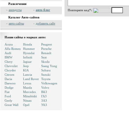
Развлечения
»
анекдоты
»
авто-блог
Повторите код*:
Каталог Авто-сайтов
»
авто-сайты
»
добавить сайт
Наши сайты о марках авто:
Acura
Honda
Peugeot
Alfa Romeo
Hummer
Porsche
Audi
Hyundai
Renault
BMW
Infiniti
Seat
Chery
Jaguar
Skoda
Chevrolet
Jeep
Ssang Yong
Chrysler
KIA
Subaru
Citroen
Lancia
Suzuki
Dacia
Land Rover
Toyota
Daewoo
Lexus
Volkswagen
Dodge
Mazda
Volvo
Fiat
Mercedes
ВАЗ
Ford
Mitsubishi
ГАЗ
Geely
Nissan
ЗАЗ
Great Wall
Opel
УАЗ