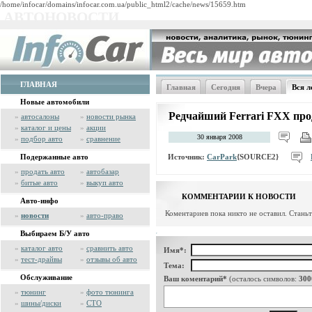
/home/infocar/domains/infocar.com.ua/public_html2/cache/news/15659.htm
АВТОНОВОСТИ
ГЛАВНАЯ
Главная
Сегодня
Вчера
Вся л
Новые автомобили
Редчайший Ferrari FXX прод
»
автосалоны
»
новости рынка
»
каталог и цены
»
акции
30 января 2008
»
подбор авто
»
сравнение
Источник:
CarPark
{SOURCE2}
Подержанные авто
»
продать авто
»
автобазар
»
битые авто
»
выкуп авто
КОММЕНТАРИИ К НОВОСТИ
Авто-инфо
Коментариев пока никто не оставил. Стань
»
новости
»
авто-право
Выбираем Б/У авто
»
каталог авто
»
сравнить авто
Имя*:
»
тест-драйвы
»
отзывы об авто
Тема:
Обслуживание
Ваш коментарий*
(осталось символов:
300
»
тюнинг
»
фото тюнинга
»
шины/диски
»
СТО