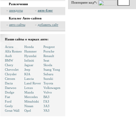
Повторите код*:
Развлечения
»
анекдоты
»
авто-блог
Каталог Авто-сайтов
»
авто-сайты
»
добавить сайт
Наши сайты о марках авто:
Acura
Honda
Peugeot
Alfa Romeo
Hummer
Porsche
Audi
Hyundai
Renault
BMW
Infiniti
Seat
Chery
Jaguar
Skoda
Chevrolet
Jeep
Ssang Yong
Chrysler
KIA
Subaru
Citroen
Lancia
Suzuki
Dacia
Land Rover
Toyota
Daewoo
Lexus
Volkswagen
Dodge
Mazda
Volvo
Fiat
Mercedes
ВАЗ
Ford
Mitsubishi
ГАЗ
Geely
Nissan
ЗАЗ
Great Wall
Opel
УАЗ