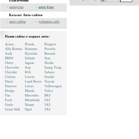
Развлечения
»
анекдоты
»
авто-блог
Каталог Авто-сайтов
»
авто-сайты
»
добавить сайт
Наши сайты о марках авто:
Acura
Honda
Peugeot
Alfa Romeo
Hummer
Porsche
Audi
Hyundai
Renault
BMW
Infiniti
Seat
Chery
Jaguar
Skoda
Chevrolet
Jeep
Ssang Yong
Chrysler
KIA
Subaru
Citroen
Lancia
Suzuki
Dacia
Land Rover
Toyota
Daewoo
Lexus
Volkswagen
Dodge
Mazda
Volvo
Fiat
Mercedes
ВАЗ
Ford
Mitsubishi
ГАЗ
Geely
Nissan
ЗАЗ
Great Wall
Opel
УАЗ