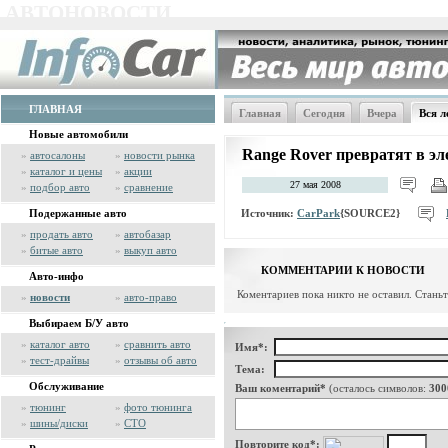
АВТОНОВОСТИ
ГЛАВНАЯ
Главная
Сегодня
Вчера
Вся л
Новые автомобили
Range Rover превратят в эл
»
автосалоны
»
новости рынка
»
каталог и цены
»
акции
27 мая 2008
»
подбор авто
»
сравнение
Источник:
CarPark
{SOURCE2}
Подержанные авто
»
продать авто
»
автобазар
»
битые авто
»
выкуп авто
КОММЕНТАРИИ К НОВОСТИ
Авто-инфо
Коментариев пока никто не оставил. Стань
»
новости
»
авто-право
Выбираем Б/У авто
»
каталог авто
»
сравнить авто
Имя*:
»
тест-драйвы
»
отзывы об авто
Тема:
Обслуживание
Ваш коментарий*
(осталось символов:
300
»
тюнинг
»
фото тюнинга
»
шины/диски
»
СТО
Повторите код*: