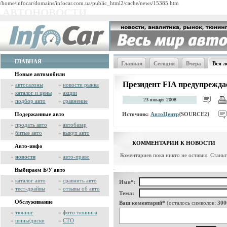
/home/infocar/domains/infocar.com.ua/public_html2/cache/news/15385.htm
АВТОНОВОСТИ
ГЛАВНАЯ
Главная
Сегодня
Вчера
Вся л
Новые автомобили
Президент FIA предупреждае
»
автосалоны
»
новости рынка
»
каталог и цены
»
акции
23 января 2008
»
подбор авто
»
сравнение
Источник:
АвтоЦентр
{SOURCE2}
Подержанные авто
»
продать авто
»
автобазар
»
битые авто
»
выкуп авто
КОММЕНТАРИИ К НОВОСТИ
Авто-инфо
Коментариев пока никто не оставил. Стань
»
новости
»
авто-право
Выбираем Б/У авто
»
каталог авто
»
сравнить авто
Имя*:
»
тест-драйвы
»
отзывы об авто
Тема:
Обслуживание
Ваш коментарий*
(осталось символов:
300
»
тюнинг
»
фото тюнинга
»
шины/диски
»
СТО