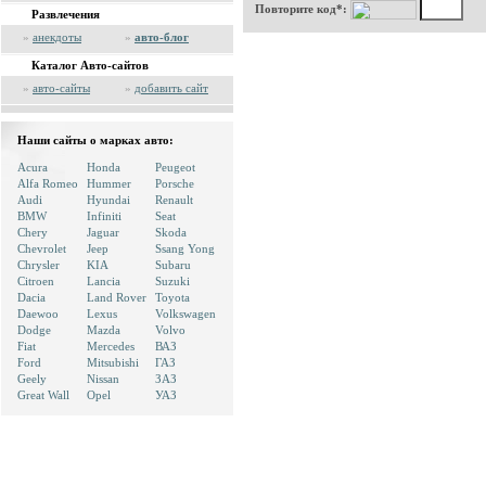
Повторите код*:
Развлечения
»
анекдоты
»
авто-блог
Каталог Авто-сайтов
»
авто-сайты
»
добавить сайт
Наши сайты о марках авто:
Acura
Honda
Peugeot
Alfa Romeo
Hummer
Porsche
Audi
Hyundai
Renault
BMW
Infiniti
Seat
Chery
Jaguar
Skoda
Chevrolet
Jeep
Ssang Yong
Chrysler
KIA
Subaru
Citroen
Lancia
Suzuki
Dacia
Land Rover
Toyota
Daewoo
Lexus
Volkswagen
Dodge
Mazda
Volvo
Fiat
Mercedes
ВАЗ
Ford
Mitsubishi
ГАЗ
Geely
Nissan
ЗАЗ
Great Wall
Opel
УАЗ