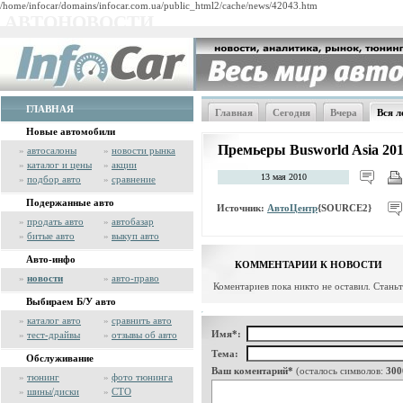
/home/infocar/domains/infocar.com.ua/public_html2/cache/news/42043.htm
АВТОНОВОСТИ
ГЛАВНАЯ
Главная
Сегодня
Вчера
Вся л
Новые автомобили
Премьеры Busworld Asia 20
»
автосалоны
»
новости рынка
»
каталог и цены
»
акции
13 мая 2010
»
подбор авто
»
сравнение
Подержанные авто
Источник:
АвтоЦентр
{SOURCE2}
»
продать авто
»
автобазар
»
битые авто
»
выкуп авто
Авто-инфо
КОММЕНТАРИИ К НОВОСТИ
»
новости
»
авто-право
Коментариев пока никто не оставил. Стань
Выбираем Б/У авто
»
каталог авто
»
сравнить авто
Имя*:
»
тест-драйвы
»
отзывы об авто
Тема:
Обслуживание
Ваш коментарий*
(осталось символов:
300
»
тюнинг
»
фото тюнинга
»
шины/диски
»
СТО