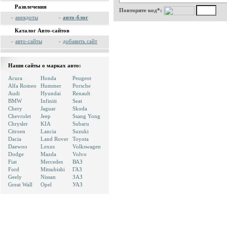
Развлечения
Повторите код*:
»
анекдоты
»
авто-блог
Каталог Авто-сайтов
»
авто-сайты
»
добавить сайт
Наши сайты о марках авто:
Acura
Honda
Peugeot
Alfa Romeo
Hummer
Porsche
Audi
Hyundai
Renault
BMW
Infiniti
Seat
Chery
Jaguar
Skoda
Chevrolet
Jeep
Ssang Yong
Chrysler
KIA
Subaru
Citroen
Lancia
Suzuki
Dacia
Land Rover
Toyota
Daewoo
Lexus
Volkswagen
Dodge
Mazda
Volvo
Fiat
Mercedes
ВАЗ
Ford
Mitsubishi
ГАЗ
Geely
Nissan
ЗАЗ
Great Wall
Opel
УАЗ