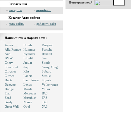
Повторите код*:
Развлечения
»
анекдоты
»
авто-блог
Каталог Авто-сайтов
»
авто-сайты
»
добавить сайт
Наши сайты о марках авто:
Acura
Honda
Peugeot
Alfa Romeo
Hummer
Porsche
Audi
Hyundai
Renault
BMW
Infiniti
Seat
Chery
Jaguar
Skoda
Chevrolet
Jeep
Ssang Yong
Chrysler
KIA
Subaru
Citroen
Lancia
Suzuki
Dacia
Land Rover
Toyota
Daewoo
Lexus
Volkswagen
Dodge
Mazda
Volvo
Fiat
Mercedes
ВАЗ
Ford
Mitsubishi
ГАЗ
Geely
Nissan
ЗАЗ
Great Wall
Opel
УАЗ