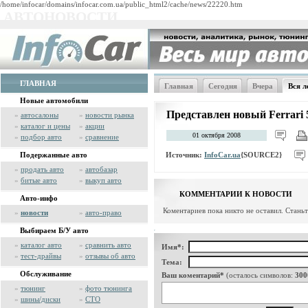
/home/infocar/domains/infocar.com.ua/public_html2/cache/news/22220.htm
АВТОНОВОСТИ
ГЛАВНАЯ
Главная
Сегодня
Вчера
Вся л
Новые автомобили
Представлен новый Ferrari 
»
автосалоны
»
новости рынка
»
каталог и цены
»
акции
01 октября 2008
»
подбор авто
»
сравнение
Источник:
InfoCar.ua
{SOURCE2}
Подержанные авто
»
продать авто
»
автобазар
»
битые авто
»
выкуп авто
КОММЕНТАРИИ К НОВОСТИ
Авто-инфо
Коментариев пока никто не оставил. Стань
»
новости
»
авто-право
Выбираем Б/У авто
»
каталог авто
»
сравнить авто
Имя*:
»
тест-драйвы
»
отзывы об авто
Тема:
Обслуживание
Ваш коментарий*
(осталось символов:
300
»
тюнинг
»
фото тюнинга
»
шины/диски
»
СТО