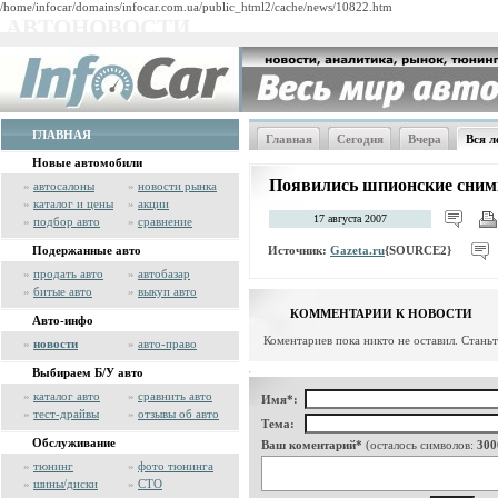
/home/infocar/domains/infocar.com.ua/public_html2/cache/news/10822.htm
АВТОНОВОСТИ
ГЛАВНАЯ
Главная
Сегодня
Вчера
Вся л
Новые автомобили
Появились шпионские сним
»
автосалоны
»
новости рынка
»
каталог и цены
»
акции
17 августа 2007
»
подбор авто
»
сравнение
Источник:
Gazeta.ru
{SOURCE2}
Подержанные авто
»
продать авто
»
автобазар
»
битые авто
»
выкуп авто
КОММЕНТАРИИ К НОВОСТИ
Авто-инфо
Коментариев пока никто не оставил. Стань
»
новости
»
авто-право
Выбираем Б/У авто
»
каталог авто
»
сравнить авто
Имя*:
»
тест-драйвы
»
отзывы об авто
Тема:
Обслуживание
Ваш коментарий*
(осталось символов:
300
»
тюнинг
»
фото тюнинга
»
шины/диски
»
СТО