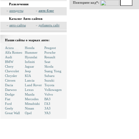
Повторите код*:
Развлечения
»
анекдоты
»
авто-блог
Каталог Авто-сайтов
»
авто-сайты
»
добавить сайт
Наши сайты о марках авто:
Acura
Honda
Peugeot
Alfa Romeo
Hummer
Porsche
Audi
Hyundai
Renault
BMW
Infiniti
Seat
Chery
Jaguar
Skoda
Chevrolet
Jeep
Ssang Yong
Chrysler
KIA
Subaru
Citroen
Lancia
Suzuki
Dacia
Land Rover
Toyota
Daewoo
Lexus
Volkswagen
Dodge
Mazda
Volvo
Fiat
Mercedes
ВАЗ
Ford
Mitsubishi
ГАЗ
Geely
Nissan
ЗАЗ
Great Wall
Opel
УАЗ