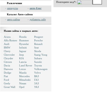
Повторите код*:
Развлечения
»
анекдоты
»
авто-блог
Каталог Авто-сайтов
»
авто-сайты
»
добавить сайт
Наши сайты о марках авто:
Acura
Honda
Peugeot
Alfa Romeo
Hummer
Porsche
Audi
Hyundai
Renault
BMW
Infiniti
Seat
Chery
Jaguar
Skoda
Chevrolet
Jeep
Ssang Yong
Chrysler
KIA
Subaru
Citroen
Lancia
Suzuki
Dacia
Land Rover
Toyota
Daewoo
Lexus
Volkswagen
Dodge
Mazda
Volvo
Fiat
Mercedes
ВАЗ
Ford
Mitsubishi
ГАЗ
Geely
Nissan
ЗАЗ
Great Wall
Opel
УАЗ