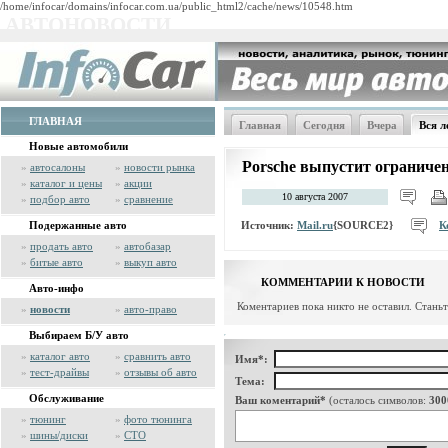
/home/infocar/domains/infocar.com.ua/public_html2/cache/news/10548.htm
АВТОНОВОСТИ
ГЛАВНАЯ
Главная
Сегодня
Вчера
Вся л
Новые автомобили
Porsche выпустит ограниче
»
автосалоны
»
новости рынка
»
каталог и цены
»
акции
10 августа 2007
»
подбор авто
»
сравнение
Источник:
Mail.ru
{SOURCE2}
К
Подержанные авто
»
продать авто
»
автобазар
»
битые авто
»
выкуп авто
КОММЕНТАРИИ К НОВОСТИ
Авто-инфо
Коментариев пока никто не оставил. Стань
»
новости
»
авто-право
Выбираем Б/У авто
»
каталог авто
»
сравнить авто
Имя*:
»
тест-драйвы
»
отзывы об авто
Тема:
Обслуживание
Ваш коментарий*
(осталось символов:
300
»
тюнинг
»
фото тюнинга
»
шины/диски
»
СТО