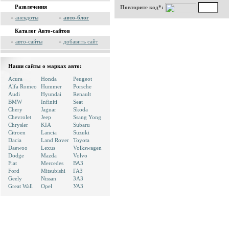
Развлечения
Повторите код*:
»
анекдоты
»
авто-блог
Каталог Авто-сайтов
»
авто-сайты
»
добавить сайт
Наши сайты о марках авто:
Acura
Honda
Peugeot
Alfa Romeo
Hummer
Porsche
Audi
Hyundai
Renault
BMW
Infiniti
Seat
Chery
Jaguar
Skoda
Chevrolet
Jeep
Ssang Yong
Chrysler
KIA
Subaru
Citroen
Lancia
Suzuki
Dacia
Land Rover
Toyota
Daewoo
Lexus
Volkswagen
Dodge
Mazda
Volvo
Fiat
Mercedes
ВАЗ
Ford
Mitsubishi
ГАЗ
Geely
Nissan
ЗАЗ
Great Wall
Opel
УАЗ