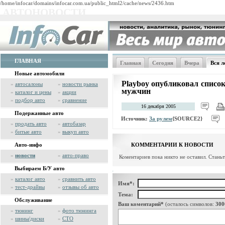
/home/infocar/domains/infocar.com.ua/public_html2/cache/news/2436.htm
АВТОНОВОСТИ
ГЛАВНАЯ
Главная
Сегодня
Вчера
Вся л
Новые автомобили
Playboy опубликовал списо
»
автосалоны
»
новости рынка
мужчин
»
каталог и цены
»
акции
»
подбор авто
»
сравнение
16 декабря 2005
Подержанные авто
Источник:
За рулем
{SOURCE2}
»
продать авто
»
автобазар
»
битые авто
»
выкуп авто
Авто-инфо
КОММЕНТАРИИ К НОВОСТИ
»
новости
»
авто-право
Коментариев пока никто не оставил. Стань
Выбираем Б/У авто
»
каталог авто
»
сравнить авто
Имя*:
»
тест-драйвы
»
отзывы об авто
Тема:
Обслуживание
Ваш коментарий*
(осталось символов:
300
»
тюнинг
»
фото тюнинга
»
шины/диски
»
СТО