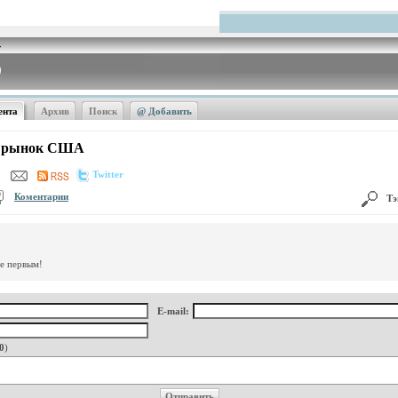
ента
Архив
Поиск
@ Добавить
на рынок США
Twitter
Коментарии
Тэ
те первым!
E-mail:
0
)