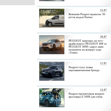
21.07
Компанія Peugeot відзначає 30-
річчя моделі Partner
20.07
PEUGEOT запрошує на тест-
драйв нового PEUGEOT 408 та
PEUGEOT 3008 і дарує шанс
потрапити на концерт хору
«Гомін»
17.07
Peugeot готує повне
перезавантаження бренду
12.07
Peugeot презентувала концепт
кросовера E-5008 для собак