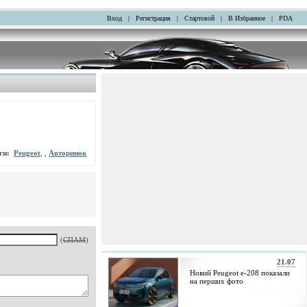
Вход
|
Регистрация
|
Стартовой
|
В Избранное
|
PDA
ги:
Peugeot
, ,
Авторинок
(
СПАМ
)
21.07
Новий Peugeot e-208 показали
на перших фото