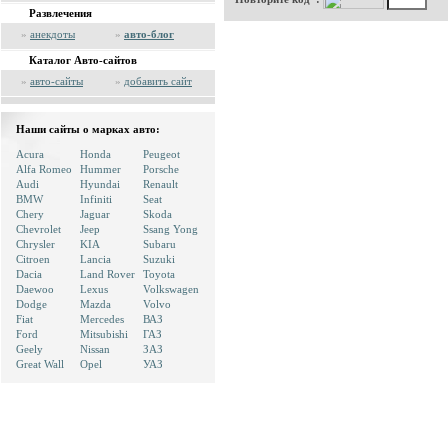
Развлечения
»
анекдоты
»
авто-блог
Каталог Авто-сайтов
»
авто-сайты
»
добавить сайт
Наши сайты о марках авто:
Acura
Honda
Peugeot
Alfa Romeo
Hummer
Porsche
Audi
Hyundai
Renault
BMW
Infiniti
Seat
Chery
Jaguar
Skoda
Chevrolet
Jeep
Ssang Yong
Chrysler
KIA
Subaru
Citroen
Lancia
Suzuki
Dacia
Land Rover
Toyota
Daewoo
Lexus
Volkswagen
Dodge
Mazda
Volvo
Fiat
Mercedes
ВАЗ
Ford
Mitsubishi
ГАЗ
Geely
Nissan
ЗАЗ
Great Wall
Opel
УАЗ