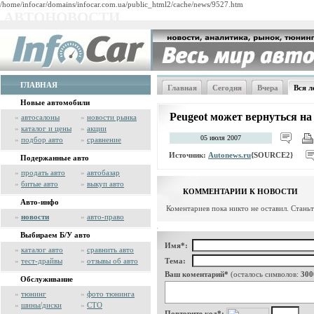
/home/infocar/domains/infocar.com.ua/public_html2/cache/news/9527.htm
АВТОНОВОСТИ
ГЛАВНАЯ
Главная
Сегодня
Вчера
Вся л
Новые автомобили
Peugeot может вернуться 
»
автосалоны
»
новости рынка
»
каталог и цены
»
акции
05 июля 2007
»
подбор авто
»
сравнение
Источник:
Autonews.ru
{SOURCE2}
Подержанные авто
»
продать авто
»
автобазар
»
битые авто
»
выкуп авто
КОММЕНТАРИИ К НОВОСТИ
Авто-инфо
Коментариев пока никто не оставил. Стань
»
новости
»
авто-право
Выбираем Б/У авто
Имя*:
»
каталог авто
»
сравнить авто
»
тест-драйвы
»
отзывы об авто
Тема:
Ваш коментарий*
(осталось символов:
300
Обслуживание
»
тюнинг
»
фото тюнинга
»
шины/диски
»
СТО
Повторите код*: