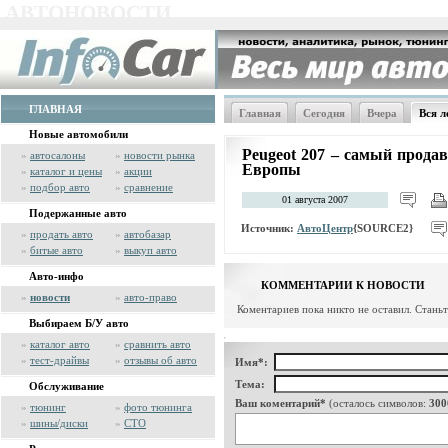
АВТОНОВОСТИ
ГЛАВНАЯ
Главная
Сегодня
Вчера
Вся л
Новые автомобили
Peugeot 207 – самый прода
»
автосалоны
»
новости рынка
Европы
»
каталог и цены
»
акции
»
подбор авто
»
сравнение
01 августа 2007
Подержанные авто
Источник:
АвтоЦентр
{SOURCE2}
»
продать авто
»
автобазар
»
битые авто
»
выкуп авто
Авто-инфо
КОММЕНТАРИИ К НОВОСТИ
»
новости
»
авто-право
Коментариев пока никто не оставил. Стань
Выбираем Б/У авто
»
каталог авто
»
сравнить авто
»
тест-драйвы
»
отзывы об авто
Имя*:
Тема:
Обслуживание
Ваш коментарий*
(осталось символов:
300
»
тюнинг
»
фото тюнинга
»
шины/диски
»
СТО