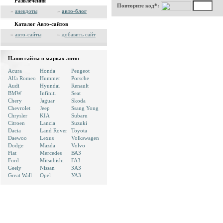
Развлечения
Повторите код*:
»
анекдоты
»
авто-блог
Каталог Авто-сайтов
»
авто-сайты
»
добавить сайт
Наши сайты о марках авто:
Acura
Honda
Peugeot
Alfa Romeo
Hummer
Porsche
Audi
Hyundai
Renault
BMW
Infiniti
Seat
Chery
Jaguar
Skoda
Chevrolet
Jeep
Ssang Yong
Chrysler
KIA
Subaru
Citroen
Lancia
Suzuki
Dacia
Land Rover
Toyota
Daewoo
Lexus
Volkswagen
Dodge
Mazda
Volvo
Fiat
Mercedes
ВАЗ
Ford
Mitsubishi
ГАЗ
Geely
Nissan
ЗАЗ
Great Wall
Opel
УАЗ