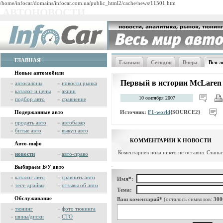
/home/infocar/domains/infocar.com.ua/public_html2/cache/news/11501.htm
АВТОНОВОСТИ
ГЛАВНАЯ
Главная
Сегодня
Вчера
Вся л
Новые автомобили
Первый в истории McLaren 
»
автосалоны
»
новости рынка
»
каталог и цены
»
акции
10 сентября 2007
»
подбор авто
»
сравнение
Источник:
F1-world
{SOURCE2}
Подержанные авто
»
продать авто
»
автобазар
»
битые авто
»
выкуп авто
КОММЕНТАРИИ К НОВОСТИ
Авто-инфо
Коментариев пока никто не оставил. Стань
»
новости
»
авто-право
Выбираем Б/У авто
»
каталог авто
»
сравнить авто
Имя*:
»
тест-драйвы
»
отзывы об авто
Тема:
Обслуживание
Ваш коментарий*
(осталось символов:
300
»
тюнинг
»
фото тюнинга
»
шины/диски
»
СТО