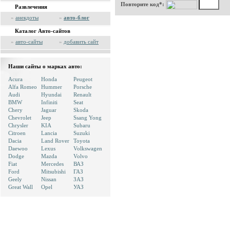
Повторите код*:
Развлечения
»
анекдоты
»
авто-блог
Каталог Авто-сайтов
»
авто-сайты
»
добавить сайт
Наши сайты о марках авто:
Acura
Honda
Peugeot
Alfa Romeo
Hummer
Porsche
Audi
Hyundai
Renault
BMW
Infiniti
Seat
Chery
Jaguar
Skoda
Chevrolet
Jeep
Ssang Yong
Chrysler
KIA
Subaru
Citroen
Lancia
Suzuki
Dacia
Land Rover
Toyota
Daewoo
Lexus
Volkswagen
Dodge
Mazda
Volvo
Fiat
Mercedes
ВАЗ
Ford
Mitsubishi
ГАЗ
Geely
Nissan
ЗАЗ
Great Wall
Opel
УАЗ