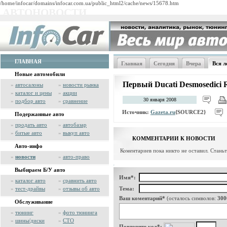
/home/infocar/domains/infocar.com.ua/public_html2/cache/news/15678.htm
АВТОНОВОСТИ
ГЛАВНАЯ
Главная
Сегодня
Вчера
Вся л
Новые автомобили
Первый Ducati Desmosedici 
»
автосалоны
»
новости рынка
»
каталог и цены
»
акции
30 января 2008
»
подбор авто
»
сравнение
Источник:
Gazeta.ru
{SOURCE2}
Подержанные авто
»
продать авто
»
автобазар
»
битые авто
»
выкуп авто
КОММЕНТАРИИ К НОВОСТИ
Авто-инфо
Коментариев пока никто не оставил. Стань
»
новости
»
авто-право
Выбираем Б/У авто
Имя*:
»
каталог авто
»
сравнить авто
»
тест-драйвы
»
отзывы об авто
Тема:
Ваш коментарий*
(осталось символов:
300
Обслуживание
»
тюнинг
»
фото тюнинга
»
шины/диски
»
СТО
Повторите код*: