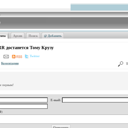
ента
Архив
Поиск
@ Добавить
RR достанется Тому Крузу
Twitter
Коментарии
Т
те первым!
E-mail:
0
)