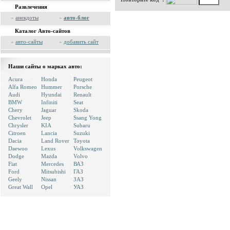
Развлечения
»
анекдоты
»
авто-блог
Каталог Авто-сайтов
»
авто-сайты
»
добавить сайт
Наши сайты о марках авто:
Acura
Honda
Peugeot
Alfa Romeo
Hummer
Porsche
Audi
Hyundai
Renault
BMW
Infiniti
Seat
Chery
Jaguar
Skoda
Chevrolet
Jeep
Ssang Yong
Chrysler
KIA
Subaru
Citroen
Lancia
Suzuki
Dacia
Land Rover
Toyota
Daewoo
Lexus
Volkswagen
Dodge
Mazda
Volvo
Fiat
Mercedes
ВАЗ
Ford
Mitsubishi
ГАЗ
Geely
Nissan
ЗАЗ
Great Wall
Opel
УАЗ