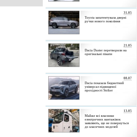
31.05
Toyota запатентувала дверні
ручки нового покоління
21.05
Dacia Duster перетворили на
оригінальні пікапи
08.07
Dacia показала бюджетний
універсал підвищеної
прохідності Striker
13.05
Майже всі власники
електричних вантажівок
заявляють, що не повернуться
до класичних моделей