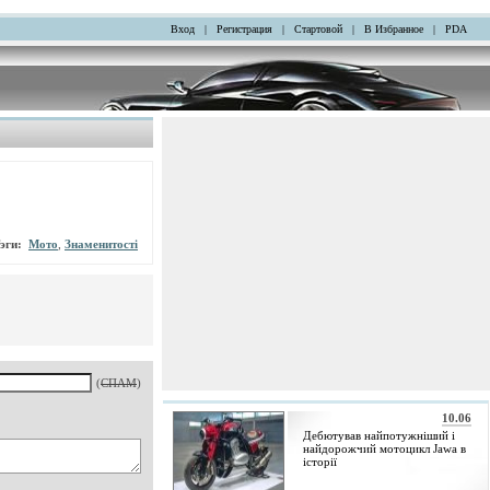
Вход
|
Регистрация
|
Стартовой
|
В Избранное
|
PDA
эги:
Мото
,
Знаменитості
(
СПАМ
)
10.06
Дебютував найпотужніший і
найдорожчий мотоцикл Jawa в
історії