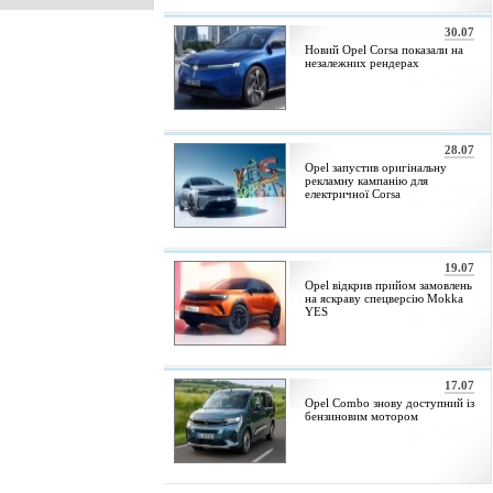
30.07
Новий Opel Corsa показали на
незалежних рендерах
28.07
Opel запустив оригінальну
рекламну кампанію для
електричної Corsa
19.07
Opel відкрив прийом замовлень
на яскраву спецверсію Mokka
YES
17.07
Opel Combo знову доступний із
бензиновим мотором