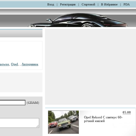
Вход
|
Регистрация
|
Стартовой
|
В Избранное
|
PDA
aewoo
,
Opel
, ,
Авторинок
(
СПАМ
)
05.08
Opel Rekord C святкує 60-
річний ювілей