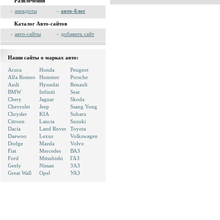
Развлечения
»
анекдоты
»
авто-блог
Каталог Авто-сайтов
»
авто-сайты
»
добавить сайт
Наши сайты о марках авто:
Acura
Honda
Peugeot
Alfa Romeo
Hummer
Porsche
Audi
Hyundai
Renault
BMW
Infiniti
Seat
Chery
Jaguar
Skoda
Chevrolet
Jeep
Ssang Yong
Chrysler
KIA
Subaru
Citroen
Lancia
Suzuki
Dacia
Land Rover
Toyota
Daewoo
Lexus
Volkswagen
Dodge
Mazda
Volvo
Fiat
Mercedes
ВАЗ
Ford
Mitsubishi
ГАЗ
Geely
Nissan
ЗАЗ
Great Wall
Opel
УАЗ