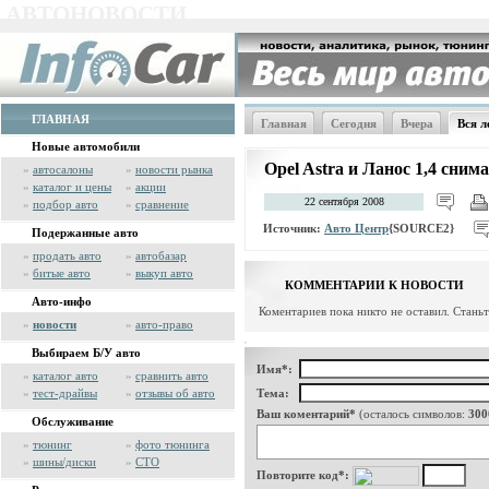
АВТОНОВОСТИ
ГЛАВНАЯ
Главная
Сегодня
Вчера
Вся л
Новые автомобили
Opel Astra и Ланос 1,4 сним
»
автосалоны
»
новости рынка
»
каталог и цены
»
акции
22 сентября 2008
»
подбор авто
»
сравнение
Источник:
Авто Центр
{SOURCE2}
Подержанные авто
»
продать авто
»
автобазар
»
битые авто
»
выкуп авто
КОММЕНТАРИИ К НОВОСТИ
Авто-инфо
Коментариев пока никто не оставил. Стань
»
новости
»
авто-право
Выбираем Б/У авто
Имя*:
»
каталог авто
»
сравнить авто
»
тест-драйвы
»
отзывы об авто
Тема:
Ваш коментарий*
(осталось символов:
300
Обслуживание
»
тюнинг
»
фото тюнинга
»
шины/диски
»
СТО
Повторите код*: