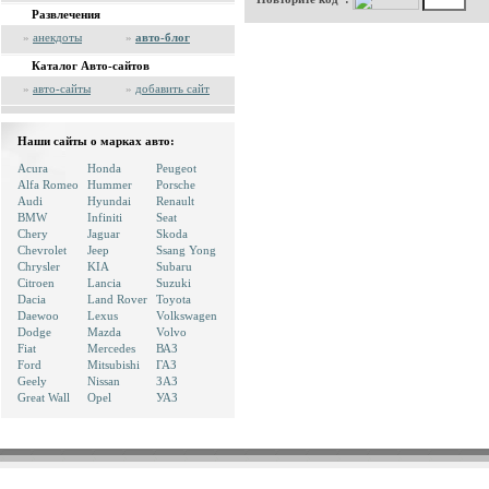
Развлечения
»
анекдоты
»
авто-блог
Каталог Авто-сайтов
»
авто-сайты
»
добавить сайт
Наши сайты о марках авто:
Acura
Honda
Peugeot
Alfa Romeo
Hummer
Porsche
Audi
Hyundai
Renault
BMW
Infiniti
Seat
Chery
Jaguar
Skoda
Chevrolet
Jeep
Ssang Yong
Chrysler
KIA
Subaru
Citroen
Lancia
Suzuki
Dacia
Land Rover
Toyota
Daewoo
Lexus
Volkswagen
Dodge
Mazda
Volvo
Fiat
Mercedes
ВАЗ
Ford
Mitsubishi
ГАЗ
Geely
Nissan
ЗАЗ
Great Wall
Opel
УАЗ