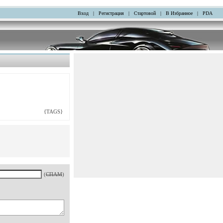
Вход
|
Регистрация
|
Стартовой
|
В Избранное
|
PDA
{TAGS}
(
СПАМ
)