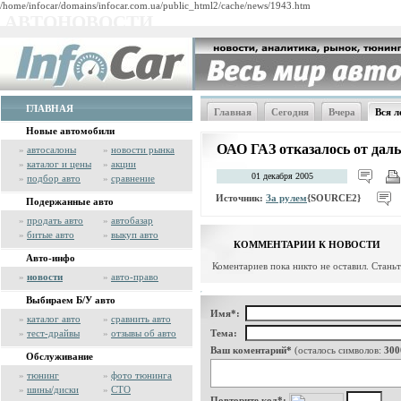
/home/infocar/domains/infocar.com.ua/public_html2/cache/news/1943.htm
АВТОНОВОСТИ
ГЛАВНАЯ
Главная
Сегодня
Вчера
Вся л
Новые автомобили
ОАО ГАЗ отказалось от дал
»
автосалоны
»
новости рынка
»
каталог и цены
»
акции
01 декабря 2005
»
подбор авто
»
сравнение
Источник:
За рулем
{SOURCE2}
Подержанные авто
»
продать авто
»
автобазар
»
битые авто
»
выкуп авто
КОММЕНТАРИИ К НОВОСТИ
Авто-инфо
Коментариев пока никто не оставил. Стань
»
новости
»
авто-право
Выбираем Б/У авто
Имя*:
»
каталог авто
»
сравнить авто
»
тест-драйвы
»
отзывы об авто
Тема:
Ваш коментарий*
(осталось символов:
300
Обслуживание
»
тюнинг
»
фото тюнинга
»
шины/диски
»
СТО
Повторите код*: