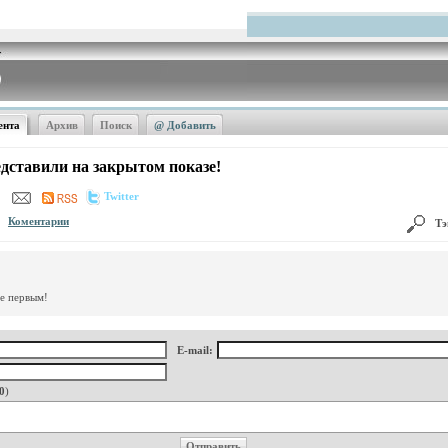
ента
Архив
Поиск
@ Добавить
едставили на закрытом показе!
Twitter
Коментарии
Тэ
те первым!
E-mail:
0
)