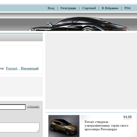
Вход
|
Регистрация
|
Стартовой
|
В Избранное
|
PDA
ги:
Ferrari
, ,
Презентації
(
СПАМ
)
04.08
Ferrari створила
ультралімітовану серію свого
кросовера Purosangue