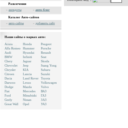
Развлечения
»
анекдоты
»
авто-блог
Каталог Авто-сайтов
»
авто-сайты
»
добавить сайт
Наши сайты о марках авто:
Acura
Honda
Peugeot
Alfa Romeo
Hummer
Porsche
Audi
Hyundai
Renault
BMW
Infiniti
Seat
Chery
Jaguar
Skoda
Chevrolet
Jeep
Ssang Yong
Chrysler
KIA
Subaru
Citroen
Lancia
Suzuki
Dacia
Land Rover
Toyota
Daewoo
Lexus
Volkswagen
Dodge
Mazda
Volvo
Fiat
Mercedes
ВАЗ
Ford
Mitsubishi
ГАЗ
Geely
Nissan
ЗАЗ
Great Wall
Opel
УАЗ