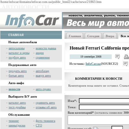
/home/infocar/domains/infocar.com.ua/public_html2/cache/news/21863.htm
АВТОНОВОСТИ
ГЛАВНАЯ
Главная
Сегодня
Вчера
Вся л
Новые автомобили
Новый Ferrari California пр
»
автосалоны
»
новости рынка
»
каталог и цены
»
акции
19 сентября 2008
»
подбор авто
»
сравнение
Источник:
InfoCar.ua
{SOURCE2}
Подержанные авто
»
продать авто
»
автобазар
»
битые авто
»
выкуп авто
КОММЕНТАРИИ К НОВОСТИ
Авто-инфо
Коментариев пока никто не оставил. Стань
»
новости
»
авто-право
Выбираем Б/У авто
Имя*:
»
каталог авто
»
сравнить авто
»
тест-драйвы
»
отзывы об авто
Тема:
Ваш коментарий*
(осталось символов:
300
Обслуживание
»
тюнинг
»
фото тюнинга
»
шины/диски
»
СТО
Повторите код*: