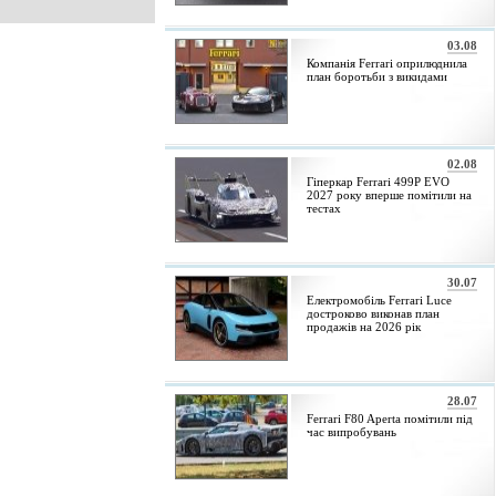
03.08
Компанія Ferrari оприлюднила
план боротьби з викидами
02.08
Гіперкар Ferrari 499P EVO
2027 року вперше помітили на
тестах
30.07
Електромобіль Ferrari Luce
достроково виконав план
продажів на 2026 рік
28.07
Ferrari F80 Aperta помітили під
час випробувань