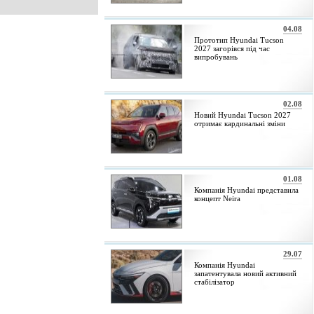
04.08
Прототип Hyundai Tucson
2027 загорівся під час
випробувань
02.08
Новий Hyundai Tucson 2027
отримає кардинальні зміни
01.08
Компанія Hyundai представила
концепт Neira
29.07
Компанія Hyundai
запатентувала новий активний
стабілізатор