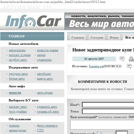
/home/infocar/domains/infocar.com.ua/public_html2/cache/news/10312.htm
АВТОНОВОСТИ
ГЛАВНАЯ
Главная
Сегодня
Вчера
Вся л
Новые автомобили
Новое заднеприводное куп
»
автосалоны
»
новости рынка
»
каталог и цены
»
акции
02 августа 2007
»
подбор авто
»
сравнение
Источник:
Gazeta.ru
{SOURCE2}
Подержанные авто
»
продать авто
»
автобазар
»
битые авто
»
выкуп авто
КОММЕНТАРИИ К НОВОСТИ
Авто-инфо
Коментариев пока никто не оставил. Стань
»
новости
»
авто-право
Выбираем Б/У авто
Имя*:
»
каталог авто
»
сравнить авто
»
тест-драйвы
»
отзывы об авто
Тема:
Ваш коментарий*
(осталось символов:
300
Обслуживание
»
тюнинг
»
фото тюнинга
»
шины/диски
»
СТО
Повторите код*: