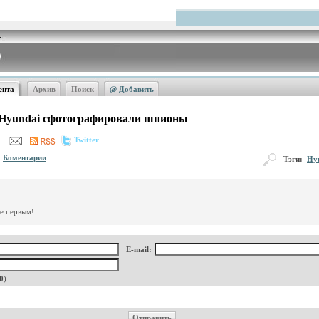
ента
Архив
Поиск
@ Добавить
е Hyundai сфотографировали шпионы
Twitter
Коментарии
Тэги:
Hy
те первым!
E-mail:
0
)