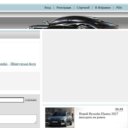
Вход
|
Регистрация
|
Стартовой
|
В Избранное
|
PDA
undai
, ,
Шпигунські фото
(
СПАМ
)
06.08
Новий Hyundai Elantra 2027
виходить на ринок