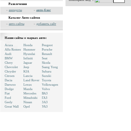
Развлечения
»
анекдоты
»
авто-блог
Каталог Авто-сайтов
»
авто-сайты
»
добавить сайт
Наши сайты о марках авто:
Acura
Honda
Peugeot
Alfa Romeo
Hummer
Porsche
Audi
Hyundai
Renault
BMW
Infiniti
Seat
Chery
Jaguar
Skoda
Chevrolet
Jeep
Ssang Yong
Chrysler
KIA
Subaru
Citroen
Lancia
Suzuki
Dacia
Land Rover
Toyota
Daewoo
Lexus
Volkswagen
Dodge
Mazda
Volvo
Fiat
Mercedes
ВАЗ
Ford
Mitsubishi
ГАЗ
Geely
Nissan
ЗАЗ
Great Wall
Opel
УАЗ