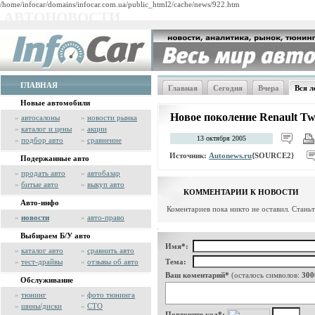
/home/infocar/domains/infocar.com.ua/public_html2/cache/news/922.htm
АВТОНОВОСТИ
ГЛАВНАЯ
Главная
Сегодня
Вчера
Вся л
Новые автомобили
Новое поколение Renault Tw
»
автосалоны
»
новости рынка
»
каталог и цены
»
акции
13 октября 2005
»
подбор авто
»
сравнение
Источник:
Autonews.ru
{SOURCE2}
Подержанные авто
»
продать авто
»
автобазар
»
битые авто
»
выкуп авто
КОММЕНТАРИИ К НОВОСТИ
Авто-инфо
Коментариев пока никто не оставил. Стань
»
новости
»
авто-право
Выбираем Б/У авто
Имя*:
»
каталог авто
»
сравнить авто
»
тест-драйвы
»
отзывы об авто
Тема:
Ваш коментарий*
(осталось символов:
300
Обслуживание
»
тюнинг
»
фото тюнинга
»
шины/диски
»
СТО
Повторите код*: