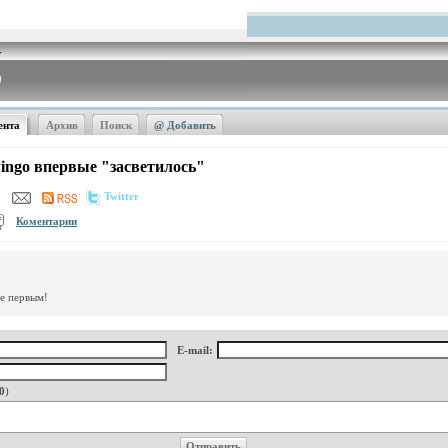
ента
Архив
Поиск
@ Добавить
ingo впервые "засветилось"
Twitter
Коментарии
те первым!
E-mail:
0
)