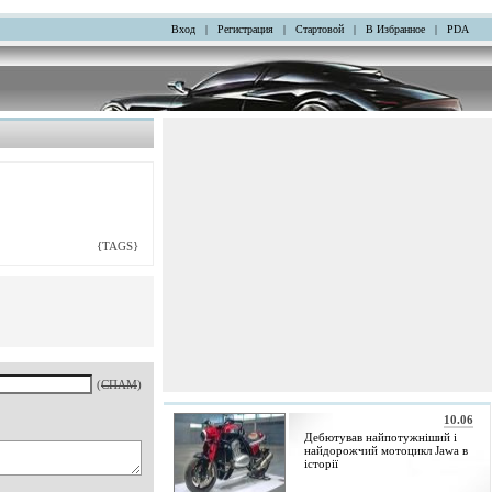
Вход
|
Регистрация
|
Стартовой
|
В Избранное
|
PDA
{TAGS}
(
СПАМ
)
10.06
Дебютував найпотужніший і
найдорожчий мотоцикл Jawa в
історії