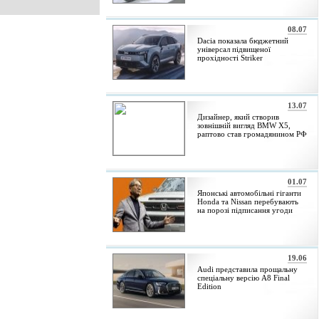
08.07
Dacia показала бюджетний
універсал підвищеної
прохідності Striker
13.07
Дизайнер, який створив
зовнішній вигляд BMW X5,
раптово став громадянином РФ
01.07
Японські автомобільні гіганти
Honda та Nissan перебувають
на порозі підписання угоди
19.06
Audi представила прощальну
спеціальну версію A8 Final
Edition