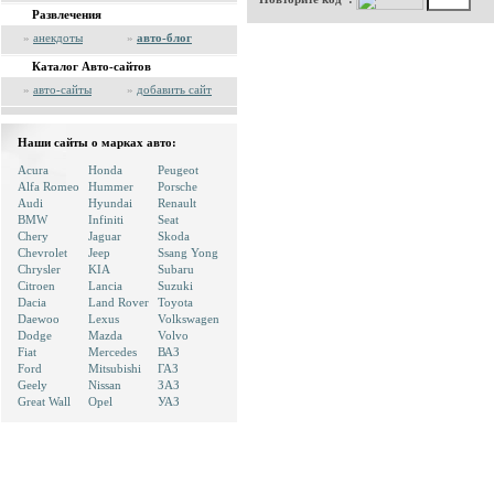
Развлечения
»
анекдоты
»
авто-блог
Каталог Авто-сайтов
»
авто-сайты
»
добавить сайт
Наши сайты о марках авто:
Acura
Honda
Peugeot
Alfa Romeo
Hummer
Porsche
Audi
Hyundai
Renault
BMW
Infiniti
Seat
Chery
Jaguar
Skoda
Chevrolet
Jeep
Ssang Yong
Chrysler
KIA
Subaru
Citroen
Lancia
Suzuki
Dacia
Land Rover
Toyota
Daewoo
Lexus
Volkswagen
Dodge
Mazda
Volvo
Fiat
Mercedes
ВАЗ
Ford
Mitsubishi
ГАЗ
Geely
Nissan
ЗАЗ
Great Wall
Opel
УАЗ