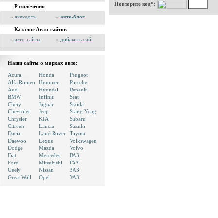
Повторите код*:
Развлечения
»
анекдоты
»
авто-блог
Каталог Авто-сайтов
»
авто-сайты
»
добавить сайт
Наши сайты о марках авто:
Acura
Honda
Peugeot
Alfa Romeo
Hummer
Porsche
Audi
Hyundai
Renault
BMW
Infiniti
Seat
Chery
Jaguar
Skoda
Chevrolet
Jeep
Ssang Yong
Chrysler
KIA
Subaru
Citroen
Lancia
Suzuki
Dacia
Land Rover
Toyota
Daewoo
Lexus
Volkswagen
Dodge
Mazda
Volvo
Fiat
Mercedes
ВАЗ
Ford
Mitsubishi
ГАЗ
Geely
Nissan
ЗАЗ
Great Wall
Opel
УАЗ