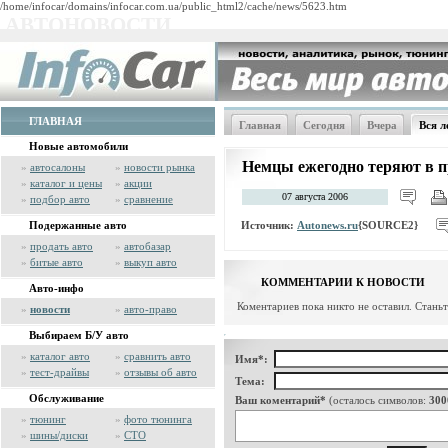
/home/infocar/domains/infocar.com.ua/public_html2/cache/news/5623.htm
АВТОНОВОСТИ
ГЛАВНАЯ
Главная
Сегодня
Вчера
Вся л
Новые автомобили
Немцы ежегодно теряют в п
»
автосалоны
»
новости рынка
»
каталог и цены
»
акции
07 августа 2006
»
подбор авто
»
сравнение
Источник:
Autonews.ru
{SOURCE2}
Подержанные авто
»
продать авто
»
автобазар
»
битые авто
»
выкуп авто
КОММЕНТАРИИ К НОВОСТИ
Авто-инфо
Коментариев пока никто не оставил. Стань
»
новости
»
авто-право
Выбираем Б/У авто
»
каталог авто
»
сравнить авто
Имя*:
»
тест-драйвы
»
отзывы об авто
Тема:
Обслуживание
Ваш коментарий*
(осталось символов:
300
»
тюнинг
»
фото тюнинга
»
шины/диски
»
СТО