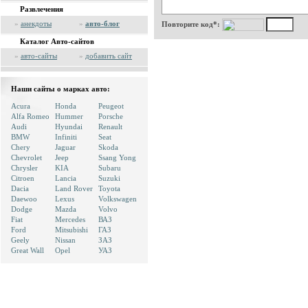
Развлечения
»
анекдоты
»
авто-блог
Повторите код*:
Каталог Авто-сайтов
»
авто-сайты
»
добавить сайт
Наши сайты о марках авто:
Acura
Honda
Peugeot
Alfa Romeo
Hummer
Porsche
Audi
Hyundai
Renault
BMW
Infiniti
Seat
Chery
Jaguar
Skoda
Chevrolet
Jeep
Ssang Yong
Chrysler
KIA
Subaru
Citroen
Lancia
Suzuki
Dacia
Land Rover
Toyota
Daewoo
Lexus
Volkswagen
Dodge
Mazda
Volvo
Fiat
Mercedes
ВАЗ
Ford
Mitsubishi
ГАЗ
Geely
Nissan
ЗАЗ
Great Wall
Opel
УАЗ