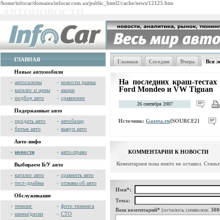
/home/infocar/domains/infocar.com.ua/public_html2/cache/news/12125.htm
АВТОНОВОСТИ
ГЛАВНАЯ
Главная
Сегодня
Вчера
Вся л
Новые автомобили
На последних краш-теста
»
автосалоны
»
новости рынка
Ford Mondeo и VW Tiguan
»
каталог и цены
»
акции
»
подбор авто
»
сравнение
26 сентября 2007
Подержанные авто
Источник:
Gazeta.ru
{SOURCE2}
»
продать авто
»
автобазар
»
битые авто
»
выкуп авто
Авто-инфо
»
новости
»
авто-право
КОММЕНТАРИИ К НОВОСТИ
Коментариев пока никто не оставил. Стань
Выбираем Б/У авто
»
каталог авто
»
сравнить авто
»
тест-драйвы
»
отзывы об авто
Имя*:
Обслуживание
Тема:
»
тюнинг
»
фото тюнинга
Ваш коментарий*
(осталось символов:
300
»
шины/диски
»
СТО