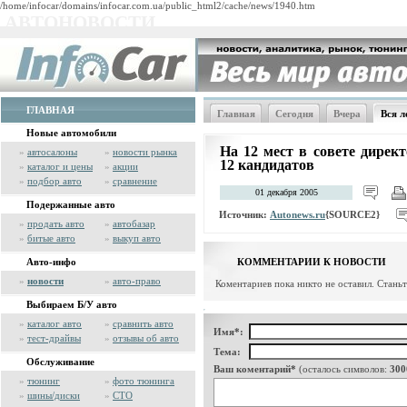
/home/infocar/domains/infocar.com.ua/public_html2/cache/news/1940.htm
АВТОНОВОСТИ
ГЛАВНАЯ
Главная
Сегодня
Вчера
Вся л
Новые автомобили
На 12 мест в совете дире
»
автосалоны
»
новости рынка
12 кандидатов
»
каталог и цены
»
акции
»
подбор авто
»
сравнение
01 декабря 2005
Подержанные авто
Источник:
Autonews.ru
{SOURCE2}
»
продать авто
»
автобазар
»
битые авто
»
выкуп авто
Авто-инфо
КОММЕНТАРИИ К НОВОСТИ
»
новости
»
авто-право
Коментариев пока никто не оставил. Стань
Выбираем Б/У авто
»
каталог авто
»
сравнить авто
Имя*:
»
тест-драйвы
»
отзывы об авто
Тема:
Обслуживание
Ваш коментарий*
(осталось символов:
300
»
тюнинг
»
фото тюнинга
»
шины/диски
»
СТО