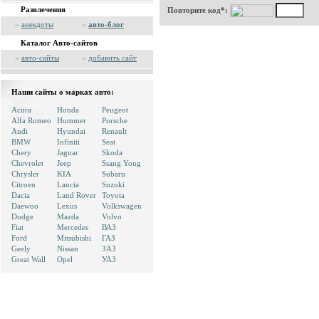
Развлечения
Повторите код*:
»
анекдоты
»
авто-блог
Каталог Авто-сайтов
»
авто-сайты
»
добавить сайт
Наши сайты о марках авто:
Acura
Honda
Peugeot
Alfa Romeo
Hummer
Porsche
Audi
Hyundai
Renault
BMW
Infiniti
Seat
Chery
Jaguar
Skoda
Chevrolet
Jeep
Ssang Yong
Chrysler
KIA
Subaru
Citroen
Lancia
Suzuki
Dacia
Land Rover
Toyota
Daewoo
Lexus
Volkswagen
Dodge
Mazda
Volvo
Fiat
Mercedes
ВАЗ
Ford
Mitsubishi
ГАЗ
Geely
Nissan
ЗАЗ
Great Wall
Opel
УАЗ