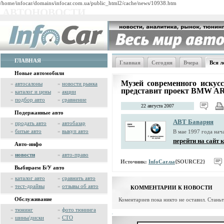
/home/infocar/domains/infocar.com.ua/public_html2/cache/news/10938.htm
АВТОНОВОСТИ
ГЛАВНАЯ
Главная
Сегодня
Вчера
Вся л
Новые автомобили
Музей современного искусс
»
автосалоны
»
новости рынка
представит проект BMW A
»
каталог и цены
»
акции
»
подбор авто
»
сравнение
22 августа 2007
Подержанные авто
АВТ Бавария
»
продать авто
»
автобазар
»
битые авто
»
выкуп авто
В мае 1997 года на
перейти на сайт
Авто-инфо
»
новости
»
авто-право
Источник:
InfoCar.ua
{SOURCE2}
Выбираем Б/У авто
»
каталог авто
»
сравнить авто
»
тест-драйвы
»
отзывы об авто
КОММЕНТАРИИ К НОВОСТИ
Обслуживание
Коментариев пока никто не оставил. Стань
»
тюнинг
»
фото тюнинга
»
шины/диски
»
СТО