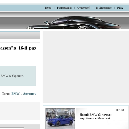
Вход
|
Регистрация
|
Стартовой
|
В Избранное
|
PDA
asson"в 16-й раз
м ВМW в Украине.
Тэги:
BMW
, ,
Автошоу
07.08
Новий BMW i3 почали
виробляти в Мюнхені