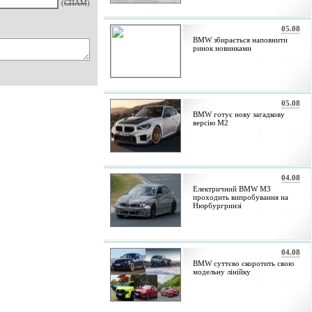
(
СПАМ
)
05.08
BMW збирається наповнити
ринок новинками
05.08
BMW готує нову загадкову
версію M2
04.08
Електричний BMW M3
проходить випробування на
Нюрбургринзі
04.08
BMW суттєво скоротить свою
модельну лінійку