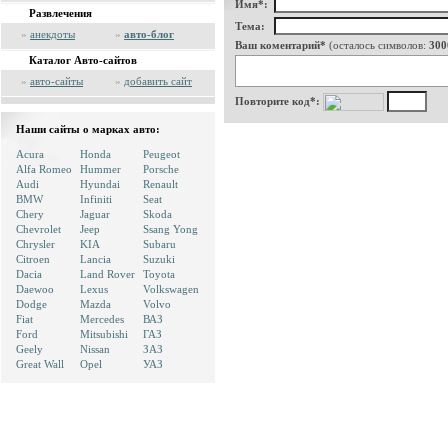
Имя*:
Развлечения
Тема:
»
анекдоты
»
авто-блог
Ваш коментарий*
(осталось символов:
300
Каталог Авто-сайтов
»
авто-сайты
»
добавить сайт
Повторите код*:
Наши сайты о марках авто:
Acura
Honda
Peugeot
Alfa Romeo
Hummer
Porsche
Audi
Hyundai
Renault
BMW
Infiniti
Seat
Chery
Jaguar
Skoda
Chevrolet
Jeep
Ssang Yong
Chrysler
KIA
Subaru
Citroen
Lancia
Suzuki
Dacia
Land Rover
Toyota
Daewoo
Lexus
Volkswagen
Dodge
Mazda
Volvo
Fiat
Mercedes
ВАЗ
Ford
Mitsubishi
ГАЗ
Geely
Nissan
ЗАЗ
Great Wall
Opel
УАЗ