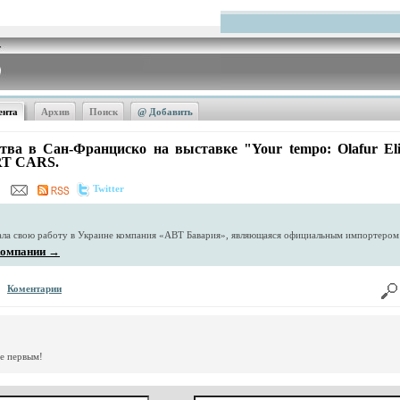
ента
Архив
Поиск
@ Добавить
тва в Сан-Франциско на выставке "Your tempo: Olafur Eli
RT CARS.
Twitter
чала свою работу в Украине компания «АВТ Бавария», являющаяся официальным импортеро
 компании →
Коментарии
те первым!