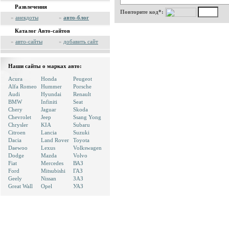
Развлечения
Повторите код*:
»
анекдоты
»
авто-блог
Каталог Авто-сайтов
»
авто-сайты
»
добавить сайт
Наши сайты о марках авто:
Acura
Honda
Peugeot
Alfa Romeo
Hummer
Porsche
Audi
Hyundai
Renault
BMW
Infiniti
Seat
Chery
Jaguar
Skoda
Chevrolet
Jeep
Ssang Yong
Chrysler
KIA
Subaru
Citroen
Lancia
Suzuki
Dacia
Land Rover
Toyota
Daewoo
Lexus
Volkswagen
Dodge
Mazda
Volvo
Fiat
Mercedes
ВАЗ
Ford
Mitsubishi
ГАЗ
Geely
Nissan
ЗАЗ
Great Wall
Opel
УАЗ