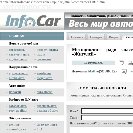
/home/infocar/domains/infocar.com.ua/public_html2/cache/news/11013.htm
АВТОНОВОСТИ
ГЛАВНАЯ
Главная
Сегодня
Вчера
Вся л
Новые автомобили
Мотоциклист ради спас
»
автосалоны
»
новости рынка
«Жигулей»
»
каталог и цены
»
акции
»
подбор авто
»
сравнение
23 августа 2007
Подержанные авто
Источник:
Mail.ru
{SOURCE2}
К
»
продать авто
»
автобазар
»
битые авто
»
выкуп авто
Авто-инфо
КОММЕНТАРИИ К НОВОСТИ
»
новости
»
авто-право
Коментариев пока никто не оставил. Стань
Выбираем Б/У авто
»
каталог авто
»
сравнить авто
»
тест-драйвы
»
отзывы об авто
Имя*:
Тема:
Обслуживание
Ваш коментарий*
(осталось символов:
300
»
тюнинг
»
фото тюнинга
»
шины/диски
»
СТО